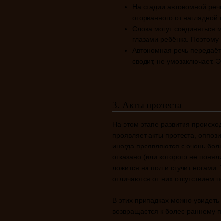
На стадии автономной реч
оторванного от наглядной 
Слова могут соединяться м
глазами ребёнка. Поэтому
Автономная речь передаёт
сводит, не умозаключает.
3. Акты протеста
На этом этапе развития происхо
проявляет акты протеста, оппоз
иногда проявляются с очень бол
отказано (или которого не понял
ложится на пол и стучит ногами.
отличаются от них отсутствием п
В этих припадках можно увидеть
возвращается к более раннему п