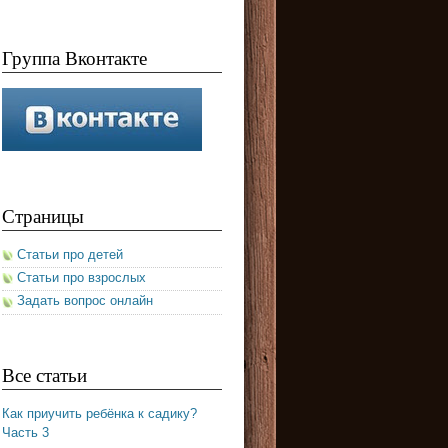
Группа Вконтакте
Страницы
Статьи про детей
Статьи про взрослых
Задать вопрос онлайн
Все статьи
Как приучить ребёнка к садику?
Часть 3