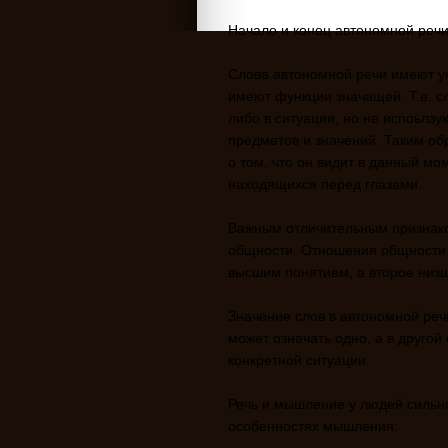
Начало и конец автономной речи
Слова автономной речи имеют у
имеют функции значащей. Т.е. с
либо в ситуации, но не испоьлз
предметов и значений. Таким обр
о том, что он видит в данный мо
находящихся перед глазами.
Важным отличительным признако
общности. Отношения общности -
высшим понятием, а второе низ
Значение слов в автономной реч
может означать одно, а в другой 
конкретной ситуации.
Речь и мышление у людей сильно
особенностях мышления: