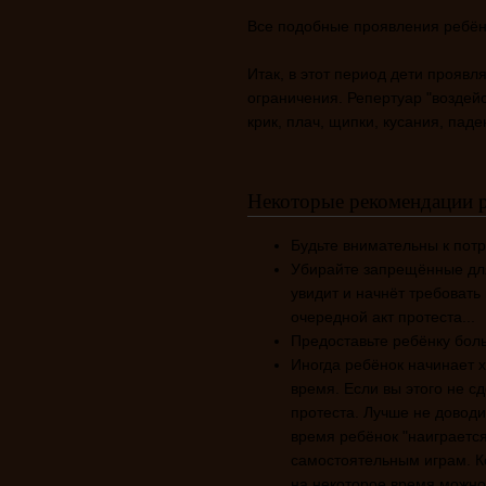
Все подобные проявления ребён
Итак, в этот период дети прояв
ограничения. Репертуар "воздей
крик, плач, щипки, кусания, паде
Некоторые рекомендации 
Будьте внимательны к пот
Убирайте запрещённые для
увидит и начнёт требовать
очередной акт протеста...
Предоставьте ребёнку бол
Иногда ребёнок начинает х
время. Если вы этого не с
протеста. Лучше не доводи
время ребёнок "наиграется
самостоятельным играм. Ко
на некоторое время можно 