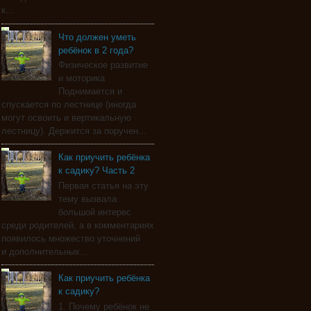
к...
Что должен уметь
ребёнок в 2 года?
Физическое развитие
и моторика
Поднимается и
спускается по лестнице (иногда
могут освоить и вертикальную
лестницу). Держится за поручен...
Как приучить ребёнка
к садику? Часть 2
Первая статья на эту
тему вызвала
большой интерес
среди родителей, а в комментариях
появилось множество уточнений
и дополнительных...
Как приучить ребёнка
к садику?
1. Почему ребёнок не