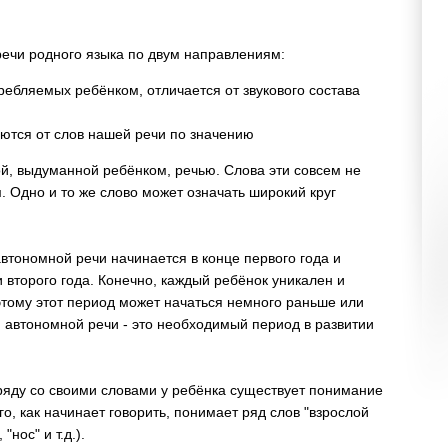
речи родного языка по двум направлениям:
требляемых ребёнком, отличается от звукового состава
аются от слов нашей речи по значению
ой, выдуманной ребёнком, речью. Слова эти совсем не
. Одно и то же слово может означать широкий круг
втономной речи начинается в конце первого года и
и второго года. Конечно, каждый ребёнок уникален и
оэтому этот период может начаться немного раньше или
п автономной речи - это необходимый период в развитии
аряду со своими словами у ребёнка существует понимание
ого, как начинает говорить, понимает ряд слов "взрослой
"нос" и т.д.).