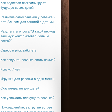
Как родители программируют
будущее своих детей
Развитие самосознания у ребёнка 2
лет. Альбом для занятий с детьми
Результаты опроса "В какой период
ваш муж конфликтовал больше
всего?"
Стресс и риск заболеть
Как приучить ребёнка спать ночью?
Кризис 7 лет
Игрушки для ребёнка в один месяц
Сказкотерапия для детей
Как успокоить плачущего ребёнка?
Присоединяйтесь к группе встреч