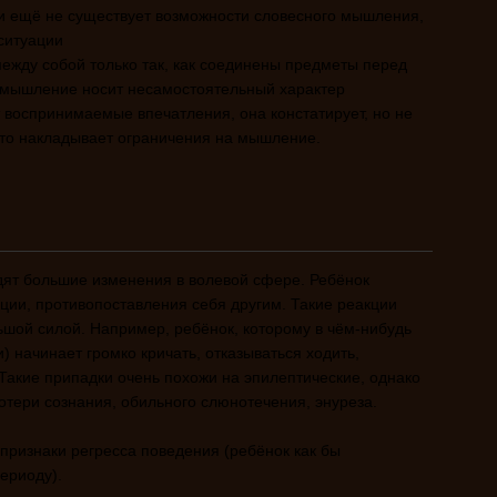
и ещё не существует возможности словесного мышления,
ситуации
ежду собой только так, как соединены предметы перед
 мышление носит несамостоятельный характер
 воспринимаемые впечатления, она констатирует, но не
 Это накладывает ограничения на мышление.
дят большие изменения в волевой сфере. Ребёнок
иции, противопоставления себя другим. Такие реакции
ьшой силой. Например, ребёнок, которому в чём-нибудь
и) начинает громко кричать, отказываться ходить,
 Такие припадки очень похожи на эпилептические, однако
отери сознания, обильного слюнотечения, энуреза.
 признаки регресса поведения (ребёнок как бы
ериоду).