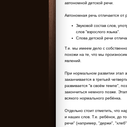
автономной детской речи.
Автономная речь отличается от 
Звуковой состав слов, упо
слов "взрослого языка".
Слова детской речи отлич
Т.е. мы имеем дело с собственн
похожи на те, что мы произносим
явлений.
При нормальном развитии этап а
заканчивается в третьей четверт
развивается "в своём темпе", п
закончиться немного позже. Эта
всякого нормального ребёнка.
Отдельно стоит отметить, что н
и наших слов. Т.е. ребёнок, до т
речи" (например, "держи", "хлеб", 