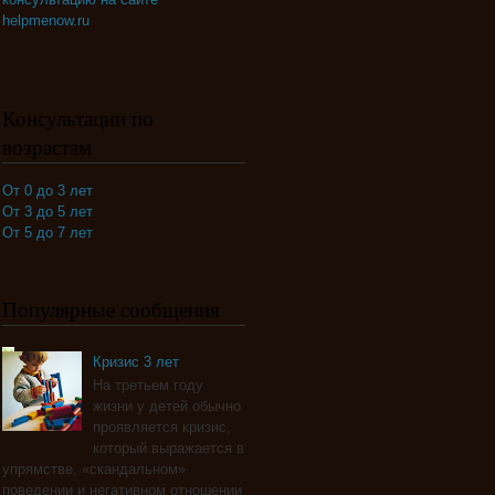
helpmenow.ru
Консультации по
возрастам
От 0 до 3 лет
От 3 до 5 лет
От 5 до 7 лет
Популярные сообщения
Кризис 3 лет
На третьем году
жизни у детей обычно
проявляется кризис,
который выражается в
упрямстве, «скандальном»
поведении и негативном отношении