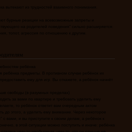
ка вытекают из трудностей взаимного понимания.
ляют бурные реакции на всевозможные запреты и
ствующего на родителей поведения" сильно расширяется:
ния, топот, агрессия по отношению к другим.
родителям
ребностям ребёнка
 ребёнка предметы. В противном случае ребёнок их
 предоставить ему для игр. Вы откажете, а ребёнок начнёт
ьше свободы (в разумных пределах)
одить за вами по квартире и требовать уделить ему
делаете, то ребёнок ответит вам очередным актом
ть до этого, а уделить ему внимание. Через некоторое
" с вами, и вы приступите к своим делам, а ребёнок к
нечно, в этой ситуации можно поступить и иначе: ребёнка
отвлечь чем-то необычным, чем-то, что он раньше не