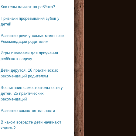
Как гены влияют на ребёнка?
Признаки прорезывания зубов у
детей
Развитие речи у самых маленьких.
Рекомендации родителям
Игры с куклами для приучения
ребёнка к садику
Дети дерутся. 16 практических
рекомендаций родителям
Воспитание самостоятельности у
детей. 25 практических
рекомендаций
Развитие самостоятельности
В каком возрасте дети начинают
ходить?