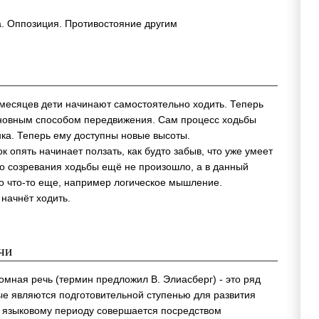
а. Оппозиция. Противостояние другим
 месяцев дети начинают самостоятельно ходить. Теперь
сновным способом передвижения. Сам процесс ходьбы
нка. Теперь ему доступны новые высоты.
к опять начинает ползать, как будто забыв, что уже умеет
ого созревания ходьбы ещё не произошло, а в данный
о что-то еще, например логическое мышление.
начнёт ходить.
чи
омная речь (термин предложил В. Элиасберг) - это ряд
е являются подготовительной ступенью для развития
к языковому периоду совершается посредством