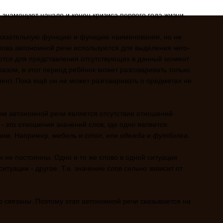
 знаменуют начало и конец кризиса первого года жизни.
казательную функцию и функцию наименования, но не
лова автономной речи используются для выделения чего-
уются для представления отсутствующих в данный момент
азом, в этот период ребёнок может разговаривать только
мент. Пока ещё он не может разговаривать о предметах не
м автономной речи является отсутствие отношений
 это отношения значений слов, где одно является
шим. Например,
мебель
и
стол
, или
одежда
и
футболка
.
и не постоянны. Одно и то же слово в одной ситуации
ситуации - другое. Т.е. значение слов сильно зависит от
 связаны. Поэтому этап автономной речи сказывается на