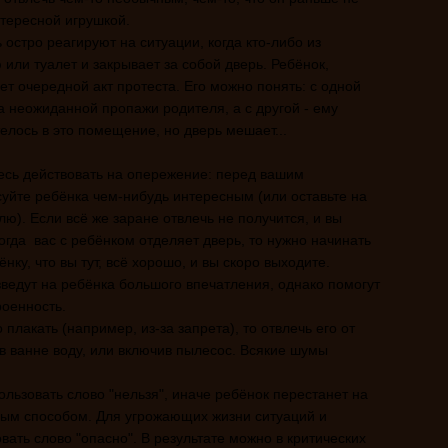
нтересной игрушкой.
 остро реагируют на ситуации, когда кто-либо из
 или туалет и закрывает за собой дверь. Ребёнок,
ет очередной акт протеста. Его можно понять: с одной
а неожиданной пропажи родителя, а с другой - ему
елось в это помещение, но дверь мешает...
тесь действовать на опережение: перед вашим
уйте ребёнка чем-нибудь интересным (или оставьте на
ю). Если всё же заране отвлечь не получится, и вы
когда вас с ребёнком отделяет дверь, то нужно начинать
нку, что вы тут, всё хорошо, и вы скоро выходите.
зведут на ребёнка большого впечатления, однако помогут
роенность.
плакать (например, из-за запрета), то отвлечь его от
в ванне воду, или включив пылесос. Всякие шумы
.
ользовать слово "нельзя", иначе ребёнок перестанет на
ным способом. Для угрожающих жизни ситуаций и
ать слово "опасно". В результате можно в критических