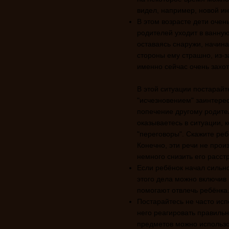
видел, например, новой и
В этом возрасте дети очень
родителей уходит в ванную
оставаясь снаружи, начина
стороны ему страшно, из-з
именно сейчас очень захот
В этой ситуации постарай
"исчезновением" заинтерес
попечение другому родител
оказываетесь в ситуации, 
"переговоры". Скажите ребё
Конечно, эти речи не прои
немного снизить его расст
Если ребёнок начал сильно 
этого дела можно включив 
помогают отвлечь ребёнка
Постарайтесь не часто исп
него реагировать правиль
предметов можно использов