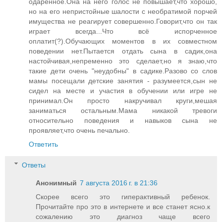
одарённое.Она на него голос не повышает,что хорошо,
но на его непристойные шалости с необратимой порчей
имущества не реагирует совершенно.Говорит,что он так
играет всегда...Что всё испорченное
оплатит(?).Обучающих моментов в их совместном
поведении нет.Пытается отдать сына в садик,она
настойчивая,непременно это сделает,но я знаю,что
такие дети очень "неудобны" в садике.Разово со слов
мамы посещали детские занятия - разумеется,сын не
сидел на месте и участия в обучении или игре не
принимал.Он просто накручивал круги,мешая
заниматься остальным.Мама никакой тревоги
относительно поведения и навыков сына не
проявляет,что очень печально.
Ответить
Ответы
Анонимный
7 августа 2016 г. в 21:36
Скорее всего это гиперактивный ребенок.
Прочитайте про это в интернете и все станет ясно.к
сожалению это диагноз чаще всего