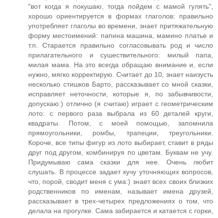
"вот когда я покушаю, тогда пойдем с мамой гулять",
хорошо ориентируется в формах глаголов: правильно
употребляет глаголы во времени, знает притяжательную
форму местоимений: папина машина, мамино платье и
т.п. Старается правильно согласовывать род и число
прилагательного и сушествительного: милый папа,
милая мама. На это всегда обращаю внимание и, если
нужно, мягко корректирую. Считает до 10, знает наизусть
несколько стишков Барто, рассказывает со мной сказки,
исправляет неточности, которые я, по забывчивости,
допускаю:) отлично (я считаю) играет с геометрическим
лото: с первого раза выбрала из 60 деталей круги,
квадраты. Потом, с моей помощью, запомнила
прямоугольники, ромбы, трапеции, треугольники.
Короче, все типы фигур из лото выбирает, ставит в ряды
друг под другом, комбинируя по цветам. Буквам не учу.
Придумываю сама сказки для нее. Очень любит
слушать. В процессе задает кучу уточняющих вопросов,
что, порой, сводит меня с ума:) знает всех своих близких
родственников по именам, называет имена друзей,
рассказывает в трех-четырех предложениях о том, что
делала на прогулке. Сама забирается и катается с горки,