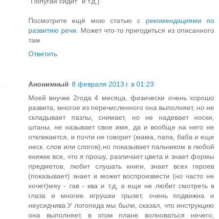
"Попугай сидит" и т.д.)
Посмотрите ещё мою статью с
рекомендациями по
развитию речи
. Может что-то пригодиться из описанного
там
Ответить
Анонимный
8 февраля 2013 г. в 01:23
Моей внучке 2года 4 месяца, физически очень хорошо
развита, многое из перечисленного она выполняет, но не
складывает пазлы, снимает, но не надевает носки,
штаны, не называет свое имя, да и вообще на него не
откликается, и почти не говорит (мама, папа, баба и еще
неск. слов или слогов),но показывает пальчиком в любой
книжке все, что я прошу, различает цвета и знает формы
предметов, любит слушать книги, знает всех героев
(показывает) знает и может воспроизвести (но часто не
хочет)мяу - гав - ква и т.д, а еще не любит смотреть в
глаза и многие игрушки грызет, очень подвижна и
неусидчива.У логопеда мы были, сказал, что инструкцию
она выполняет, в этом плане волноваться нечего,