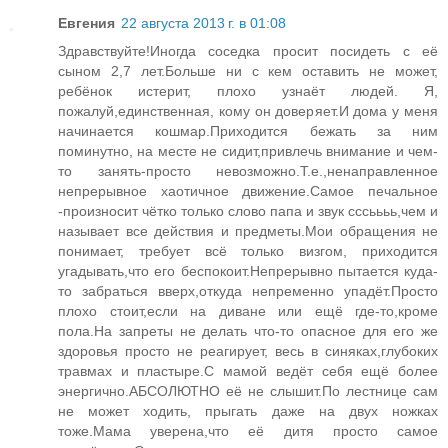
Евгения
22 августа 2013 г. в 01:08
Здравствуйте!Иногда соседка просит посидеть с её
сыном 2,7 лет.Больше ни с кем оставить не может,
ребёнок истерит, плохо узнаёт людей. Я,
пожалуй,единственная, кому он доверяет.И дома у меня
начинается кошмар.Приходится бежать за ним
поминутно, на месте не сидит,привлечь внимание и чем-
то занять-просто невозможно.Т.е.,ненаправленное
непрерывное хаотичное движение.Самое печальное
-произносит чётко только слово папа и звук сссьььь,чем и
называет все действия и предметы.Мои обращения не
понимает, требует всё только визгом, приходится
угадывать,что его беспокоит.Непрерывно пытается куда-
то забраться вверх,откуда непременно упадёт.Просто
плохо стоит,если на диване или ещё где-то,кроме
пола.На запреты не делать что-то опасное для его же
здоровья просто не реагирует, весь в синяках,глубоких
травмах и пластыре.С мамой ведёт себя ещё более
энергично.АБСОЛЮТНО её не слышит.По лестнице сам
не может ходить, прыгать даже на двух ножках
тоже.Мама уверена,что её дитя просто самое