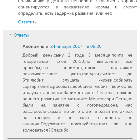
поликлинике у детского невролога. Они очень хорошо
ориентируются в показателях нормы и смогут
определить, есть задержка развития, или нет.
Ответить
Ответы
Анонимный
24 января 2017 г. в 06:20
Добрый день,сыну 2 года 3 месяца,почти не
говорит,знает слов 20-30,но выполняет все
просьбы,все понимает,только пальчиком
показывает,знает цвета,фигурки,считает до
5ти,любит слушать книжки,собирать
сортер,лепить,рисовать,вообщем любит творчество
и слушать песенки.Занимаеться с 1.5 года в школе
реннего развития по методике Монтессори.Сегодня
были на занятие с логопедом,она нас
расстроила,сказав что он отстает в развитие,так как
на говорит и не хочет выполнять ее
задания.Подскажите пожалуйста,стоит ли мне
волноваться?Спасибо