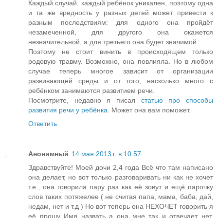
Каждый случай, каждый ребёнок уникален, поэтому одна
и та же вредность у разных детей может привести к
разным последствиям: для одного она пройдёт
незамеченной, для другого она окажется
незначительной, а для третьего она будет значимой.
Поэтому не стоит винить в происходящем только
родовую травму. Возможно, она повлияла. Но в любом
случае теперь многое зависит от организации
развивающей среды и от того, насколько много с
ребёнком занимаются развитием речи.
Посмотрите, недавно я писал
статью про способы
развития речи у ребёнка
. Может она вам поможет.
Ответить
Анонимный
14 мая 2013 г. в 10:57
Здравствуйте! Моей дочи 2,4 года Всё что там написано
она делает, но вот только разговаривать ни как не хочет
т.е., она говорила пару раз как её зовут и ещё парочку
слов таких потяжелее ( не считая папа, мама, баба, дай,
недам, нет и т.д ) Но вот теперь она НЕХОЧЕТ говорить я
её прошу Имя назвать а она мне так и отвечает нет.