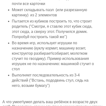
почти все карточки
Может складывать пазл (или разрезанную
картинку) из 2 элементов
Пытается из кубиков построить то, что строит
родитель ("Смотри, я ставлю этот кубик сюда,
этот сюда, а сверху этот. Получился домик.
Попробуй построить такой же")
Во время игр, использует игрушки по
назначению (куклу кормит, машинку возит,
конструктор разбирает\собирает, молотком
стучит по гвоздику). Пример использования
игрушек не по назначению: машинкой стучит о
стол
Выполняет последовательность из 3-4
действий ("Встань, пододвинь стул, сядь на
него, возьми бумагу")
А что умеет\умел делать ваш ребёнок в возрасте двух