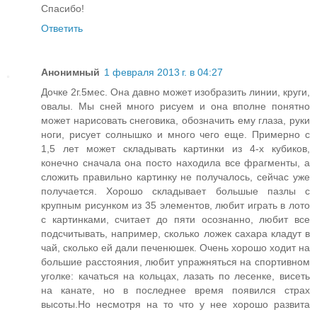
Спасибо!
Ответить
Анонимный
1 февраля 2013 г. в 04:27
Дочке 2г.5мес. Она давно может изобразить линии, круги,
овалы. Мы сней много рисуем и она вполне понятно
может нарисовать снеговика, обозначить ему глаза, руки
ноги, рисует солнышко и много чего еще. Примерно с
1,5 лет может складывать картинки из 4-х кубиков,
конечно сначала она посто находила все фрагменты, а
сложить правильно картинку не получалось, сейчас уже
получается. Хорошо складывает большые пазлы с
крупным рисунком из 35 элементов, любит играть в лото
с картинками, считает до пяти осознанно, любит все
подсчитывать, например, сколько ложек сахара кладут в
чай, сколько ей дали печенюшек. Очень хорошо ходит на
большие расстояния, любит упражняться на спортивном
уголке: качаться на кольцах, лазать по лесенке, висеть
на канате, но в последнее время появился страх
высоты.Но несмотря на то что у нее хорошо развита