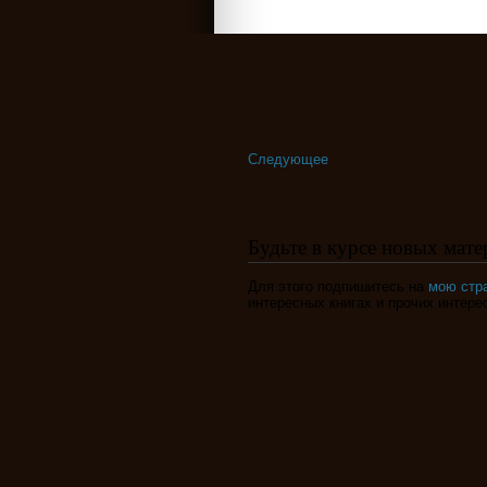
Следующее
Будьте в курсе новых мате
Для этого подпишитесь на
мою стр
интересных книгах и прочих интере