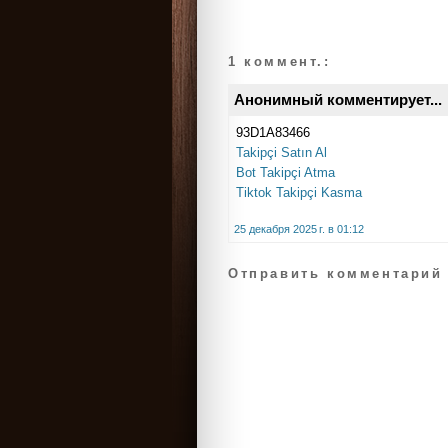
1 коммент.:
Анонимный комментирует...
93D1A83466
Takipçi Satın Al
Bot Takipçi Atma
Tiktok Takipçi Kasma
25 декабря 2025 г. в 01:12
Отправить комментарий