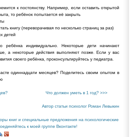
ремится к постоянству. Например, если оставить открытой
рыта, то ребёнок попытается её закрыть
ты
ать книгу (переворачивая по несколько страниц за раз)
их детей
го ребёнка индивидуально. Некоторые дети начинают
ше, а некоторые действия выполняют позже. Если у вас
вития своего ребёнка, проконсультируйтесь у педиатра.
расте одиннадцати месяцев? Поделитесь своим опытом в
ию
цев?
Что должен уметь в 1 год? >>>
Автор статьи психолог Роман Левыкин
зоры книг и специальные предложения на психологические
соединяйтесь к моей группе Вконтакте!