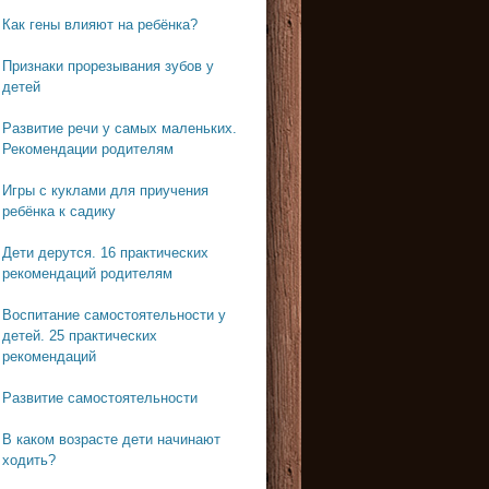
Как гены влияют на ребёнка?
Признаки прорезывания зубов у
детей
Развитие речи у самых маленьких.
Рекомендации родителям
Игры с куклами для приучения
ребёнка к садику
Дети дерутся. 16 практических
рекомендаций родителям
Воспитание самостоятельности у
детей. 25 практических
рекомендаций
Развитие самостоятельности
В каком возрасте дети начинают
ходить?