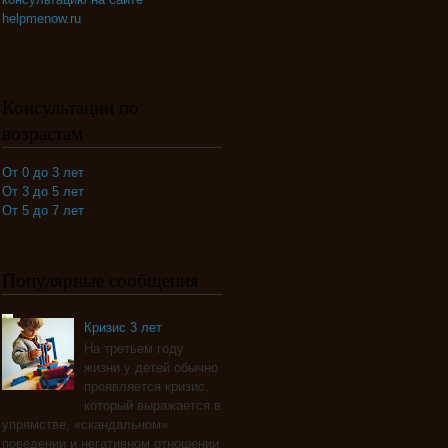
helpmenow.ru
Консультации по
возрастам
От 0 до 3 лет
От 3 до 5 лет
От 5 до 7 лет
Популярные сообщения
Кризис 3 лет
На третьем году
жизни у детей обычно
проявляется кризис,
который выражается в
упрямстве, «скандальном»
поведении и негативном отношении