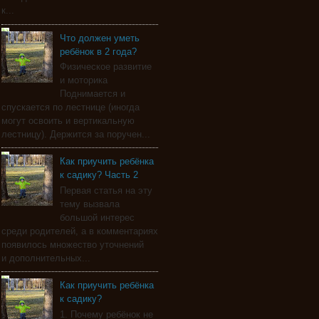
к...
Что должен уметь
ребёнок в 2 года?
Физическое развитие
и моторика
Поднимается и
спускается по лестнице (иногда
могут освоить и вертикальную
лестницу). Держится за поручен...
Как приучить ребёнка
к садику? Часть 2
Первая статья на эту
тему вызвала
большой интерес
среди родителей, а в комментариях
появилось множество уточнений
и дополнительных...
Как приучить ребёнка
к садику?
1. Почему ребёнок не