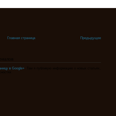
Главная страница
Предыдущее
риалов
аницу в Google+
. Там я публикую информацию о новых статьях,
сностях