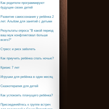
Как родители программируют
будущее своих детей
Развитие самосознания у ребёнка 2
лет. Альбом для занятий с детьми
Результаты опроса "В какой период
ваш муж конфликтовал больше
всего?"
Стресс и риск заболеть
Как приучить ребёнка спать ночью?
Кризис 7 лет
Игрушки для ребёнка в один месяц
Сказкотерапия для детей
Как успокоить плачущего ребёнка?
Присоединяйтесь к группе встреч