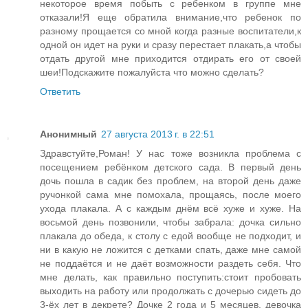
некоторое время побыть с ребенком в группе мне
отказали!Я еще обратила внимание,что ребенок по
разному прощается со мной когда разные воспитатели,к
одной он идет на руки и сразу перестает плакать,а чтобы
отдать другой мне приходится отдирать его от своей
шеи!Подскажите пожалуйста что можно сделать?
Ответить
Анонимный
27 августа 2013 г. в 22:51
Здравстуйте,Роман! У нас тоже возникла проблема с
посещением ребёнком детского сада. В первый день
дочь пошла в садик без проблем, на второй день даже
ручонкой сама мне помохала, прощаясь, после моего
ухода плакала. А с каждым днём всё хуже и хуже. На
восьмой день позвонили, чтобы забрала: дочка сильно
плакала до обеда, к столу с едой вообще не подходит, и
ни в какую не ложится с детками спать, даже мне самой
не поддаётся и не даёт возможности раздеть себя. Что
мне делать, как правильно поступить:стоит пробовать
выходить на работу или продолжать с дочерью сидеть до
3-ёх лет в декрете? Дочке 2 года и 5 месяцев, девочка