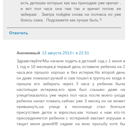
есть детишки которые как мы приходим уже кричат ,
и вот пол часа она там так и кричит потом ее
забираю . Завтра пойдём снова на полчаса но уже
боюсь сама . Подскажите как лучше быть ?
Ответить
Анонимный
13 августа 2013 г. в 22:51
Здравствуйте!Мы начали ходить в детский сад с 1 июня в
1 год и 10 месяцев,в первый день оставили ребенка на 2
часа,все прошло хорошо и без истерик.На второй день
он даже помахал ручкой и сам пошел в группу,но когда я
пришла его забирать через 3 часа у ребенка была
настоящая истерика,его крик был слышен даже на
улице!оказалось уже через пол часа после моего ухода
ребенок начал плакать.сейчас уже 3 месяц он не может
привыкнуть,на улице в песочнице стал бояться
присутствия деток и взрослых,как только к нам кто-то
присоединяется ребенок с истерикой хватает игрушки и
тащит меня домой!В садике на мою просьбу хотя бы