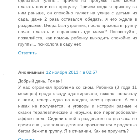
одеваться гулять... причем на прогулке тоже может
плакать почти всю прогулку. Причем когда я прихожу за
ним раньше, он спокойно гуляет на улице с детьми из
сада, даже 2 раза оставался обедать, я его ждала в
раздевалке. Вчера был утренник, после прихода в группу
начал плакать и спрашивать где мама? Посоветуйте,
пожалуйста, как помочь ребенку выходить спокойно из
группы... психолога в саду нет.
Ответить
Анонимный
12 ноября 2013 г. в 02:57
Добрый день, Роман!
У нас огромная проблема со сном. Ребенка (3 года 11
месяцев) вроде к саду адаптировали, тяжело, поначалу
с нами, теперь одна на полдня, месяц прошел. А сон
никак не получается, и уговоры и истории разные и
сказки терапевтические и игрушки, все перепробовали-
эффект ноль. Сидели с ней в раздевалке по два часа во
время сна , как только детишки просыпаются с радостью
бегом бежит в группу. Я в отчаянии. Как ее приучить?
Ответить