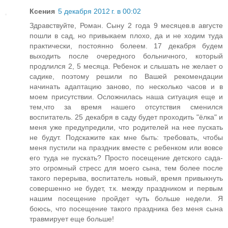
Ксения
5 декабря 2012 г. в 00:02
Здравствуйте, Роман. Сыну 2 года 9 месяцев.в августе
пошли в сад, но привыкаем плохо, да и не ходим туда
практически, постоянно болеем. 17 декабря будем
выходить после очередного больничного, который
продлился 2, 5 месяца. Ребенок и слышать не желает о
садике, поэтому решили по Вашей рекомендации
начинать адаптацию заново, по несколько часов и в
моем присутствии. Осложнилась наша ситуация еще и
тем,что за время нашего отсутствия сменился
воспитатель. 25 декабря в саду будет проходить "ёлка" и
меня уже предупредили, что родителей на нее пускать
не будут. Подскажите как мне быть: требовать, чтобы
меня пустили на праздник вместе с ребенком или вовсе
его туда не пускать? Просто посещение детского сада-
это огромный стресс для моего сына, тем более после
такого перерыва, воспитатель новый, время привыкнуть
совершенно не будет, т.к. между праздником и первым
нашим посещение пройдет чуть больше недели. Я
боюсь, что посещение такого праздника без меня сына
травмирует еще больше!