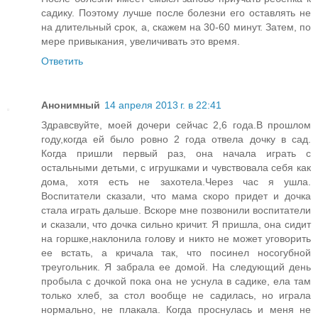
садику. Поэтому лучше после болезни его оставлять не
на длительный срок, а, скажем на 30-60 минут. Затем, по
мере привыкания, увеличивать это время.
Ответить
Анонимный
14 апреля 2013 г. в 22:41
Здравсвуйте, моей дочери сейчас 2,6 года.В прошлом
году,когда ей было ровно 2 года отвела дочку в сад.
Когда пришли первый раз, она начала играть с
остальными детьми, с игрушками и чувствовала себя как
дома, хотя есть не захотела.Через час я ушла.
Воспитатели сказали, что мама скоро придет и дочка
стала играть дальше. Вскоре мне позвонили воспитатели
и сказали, что дочка сильно кричит. Я пришла, она сидит
на горшке,наклонила голову и никто не может уговорить
ее встать, а кричала так, что посинел носогубной
треугольник. Я забрала ее домой. На следующий день
пробыла с дочкой пока она не уснула в садике, ела там
только хлеб, за стол вообще не садилась, но играла
нормально, не плакала. Когда проснулась и меня не