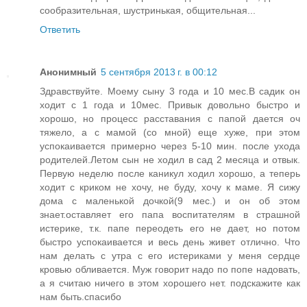
сообразительная, шустринькая, общительная...
Ответить
Анонимный
5 сентября 2013 г. в 00:12
Здравствуйте. Моему сыну 3 года и 10 мес.В садик он
ходит с 1 года и 10мес. Привык довольно быстро и
хорошо, но процесс расставания с папой дается оч
тяжело, а с мамой (со мной) еще хуже, при этом
успокаивается примерно через 5-10 мин. после ухода
родителей.Летом сын не ходил в сад 2 месяца и отвык.
Первую неделю после каникул ходил хорошо, а теперь
ходит с криком не хочу, не буду, хочу к маме. Я сижу
дома с маленькой дочкой(9 мес.) и он об этом
знает.оставляет его папа воспитателям в страшной
истерике, т.к. папе переодеть его не дает, но потом
быстро успокаивается и весь день живет отлично. Что
нам делать с утра с его истериками у меня сердце
кровью обливается. Муж говорит надо по попе надовать,
а я считаю ничего в этом хорошего нет. подскажите как
нам быть.спасибо