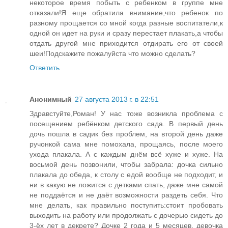
некоторое время побыть с ребенком в группе мне
отказали!Я еще обратила внимание,что ребенок по
разному прощается со мной когда разные воспитатели,к
одной он идет на руки и сразу перестает плакать,а чтобы
отдать другой мне приходится отдирать его от своей
шеи!Подскажите пожалуйста что можно сделать?
Ответить
Анонимный
27 августа 2013 г. в 22:51
Здравстуйте,Роман! У нас тоже возникла проблема с
посещением ребёнком детского сада. В первый день
дочь пошла в садик без проблем, на второй день даже
ручонкой сама мне помохала, прощаясь, после моего
ухода плакала. А с каждым днём всё хуже и хуже. На
восьмой день позвонили, чтобы забрала: дочка сильно
плакала до обеда, к столу с едой вообще не подходит, и
ни в какую не ложится с детками спать, даже мне самой
не поддаётся и не даёт возможности раздеть себя. Что
мне делать, как правильно поступить:стоит пробовать
выходить на работу или продолжать с дочерью сидеть до
3-ёх лет в декрете? Дочке 2 года и 5 месяцев, девочка