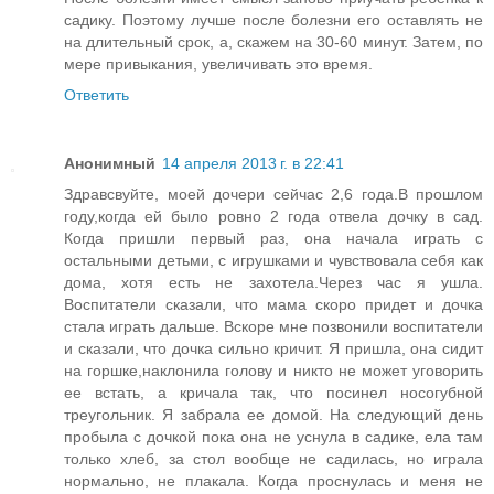
садику. Поэтому лучше после болезни его оставлять не
на длительный срок, а, скажем на 30-60 минут. Затем, по
мере привыкания, увеличивать это время.
Ответить
Анонимный
14 апреля 2013 г. в 22:41
Здравсвуйте, моей дочери сейчас 2,6 года.В прошлом
году,когда ей было ровно 2 года отвела дочку в сад.
Когда пришли первый раз, она начала играть с
остальными детьми, с игрушками и чувствовала себя как
дома, хотя есть не захотела.Через час я ушла.
Воспитатели сказали, что мама скоро придет и дочка
стала играть дальше. Вскоре мне позвонили воспитатели
и сказали, что дочка сильно кричит. Я пришла, она сидит
на горшке,наклонила голову и никто не может уговорить
ее встать, а кричала так, что посинел носогубной
треугольник. Я забрала ее домой. На следующий день
пробыла с дочкой пока она не уснула в садике, ела там
только хлеб, за стол вообще не садилась, но играла
нормально, не плакала. Когда проснулась и меня не