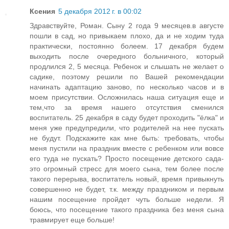
Ксения
5 декабря 2012 г. в 00:02
Здравствуйте, Роман. Сыну 2 года 9 месяцев.в августе
пошли в сад, но привыкаем плохо, да и не ходим туда
практически, постоянно болеем. 17 декабря будем
выходить после очередного больничного, который
продлился 2, 5 месяца. Ребенок и слышать не желает о
садике, поэтому решили по Вашей рекомендации
начинать адаптацию заново, по несколько часов и в
моем присутствии. Осложнилась наша ситуация еще и
тем,что за время нашего отсутствия сменился
воспитатель. 25 декабря в саду будет проходить "ёлка" и
меня уже предупредили, что родителей на нее пускать
не будут. Подскажите как мне быть: требовать, чтобы
меня пустили на праздник вместе с ребенком или вовсе
его туда не пускать? Просто посещение детского сада-
это огромный стресс для моего сына, тем более после
такого перерыва, воспитатель новый, время привыкнуть
совершенно не будет, т.к. между праздником и первым
нашим посещение пройдет чуть больше недели. Я
боюсь, что посещение такого праздника без меня сына
травмирует еще больше!