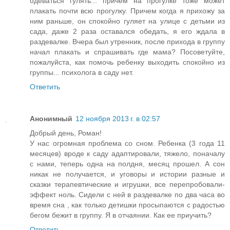
одеваться гулять... причем на прогулке тоже может
плакать почти всю прогулку. Причем когда я прихожу за
ним раньше, он спокойно гуляет на улице с детьми из
сада, даже 2 раза оставался обедать, я его ждала в
раздевалке. Вчера был утренник, после прихода в группу
начал плакать и спрашивать где мама? Посоветуйте,
пожалуйста, как помочь ребенку выходить спокойно из
группы... психолога в саду нет.
Ответить
Анонимный
12 ноября 2013 г. в 02:57
Добрый день, Роман!
У нас огромная проблема со сном. Ребенка (3 года 11
месяцев) вроде к саду адаптировали, тяжело, поначалу
с нами, теперь одна на полдня, месяц прошел. А сон
никак не получается, и уговоры и истории разные и
сказки терапевтические и игрушки, все перепробовали-
эффект ноль. Сидели с ней в раздевалке по два часа во
время сна , как только детишки просыпаются с радостью
бегом бежит в группу. Я в отчаянии. Как ее приучить?
Ответить