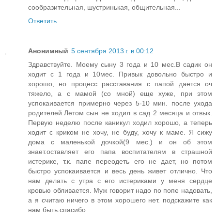
сообразительная, шустринькая, общительная...
Ответить
Анонимный
5 сентября 2013 г. в 00:12
Здравствуйте. Моему сыну 3 года и 10 мес.В садик он
ходит с 1 года и 10мес. Привык довольно быстро и
хорошо, но процесс расставания с папой дается оч
тяжело, а с мамой (со мной) еще хуже, при этом
успокаивается примерно через 5-10 мин. после ухода
родителей.Летом сын не ходил в сад 2 месяца и отвык.
Первую неделю после каникул ходил хорошо, а теперь
ходит с криком не хочу, не буду, хочу к маме. Я сижу
дома с маленькой дочкой(9 мес.) и он об этом
знает.оставляет его папа воспитателям в страшной
истерике, т.к. папе переодеть его не дает, но потом
быстро успокаивается и весь день живет отлично. Что
нам делать с утра с его истериками у меня сердце
кровью обливается. Муж говорит надо по попе надовать,
а я считаю ничего в этом хорошего нет. подскажите как
нам быть.спасибо