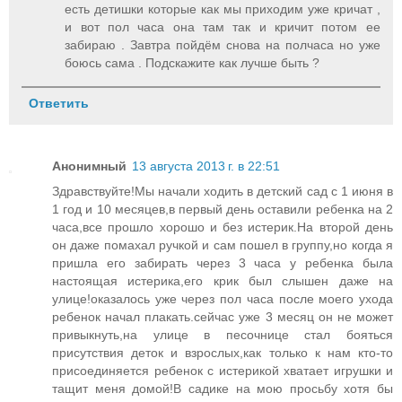
есть детишки которые как мы приходим уже кричат ,
и вот пол часа она там так и кричит потом ее
забираю . Завтра пойдём снова на полчаса но уже
боюсь сама . Подскажите как лучше быть ?
Ответить
Анонимный
13 августа 2013 г. в 22:51
Здравствуйте!Мы начали ходить в детский сад с 1 июня в
1 год и 10 месяцев,в первый день оставили ребенка на 2
часа,все прошло хорошо и без истерик.На второй день
он даже помахал ручкой и сам пошел в группу,но когда я
пришла его забирать через 3 часа у ребенка была
настоящая истерика,его крик был слышен даже на
улице!оказалось уже через пол часа после моего ухода
ребенок начал плакать.сейчас уже 3 месяц он не может
привыкнуть,на улице в песочнице стал бояться
присутствия деток и взрослых,как только к нам кто-то
присоединяется ребенок с истерикой хватает игрушки и
тащит меня домой!В садике на мою просьбу хотя бы