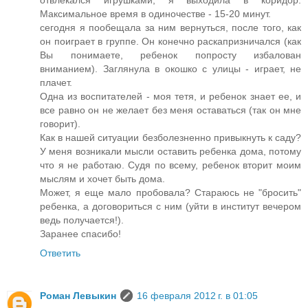
отвлекался игрушками, я выходила в коридор.
Максимальное время в одиночестве - 15-20 минут.
сегодня я пообещала за ним вернуться, после того, как
он поиграет в группе. Он конечно раскапризничался (как
Вы понимаете, ребенок попросту избалован
вниманием). Заглянула в окошко с улицы - играет, не
плачет.
Одна из воспитателей - моя тетя, и ребенок знает ее, и
все равно он не желает без меня оставаться (так он мне
говорит).
Как в нашей ситуации безболезненно привыкнуть к саду?
У меня возникали мысли оставить ребенка дома, потому
что я не работаю. Судя по всему, ребенок вторит моим
мыслям и хочет быть дома.
Может, я еще мало пробовала? Стараюсь не "бросить"
ребенка, а договориться с ним (уйти в институт вечером
ведь получается!).
Заранее спасибо!
Ответить
Роман Левыкин
16 февраля 2012 г. в 01:05