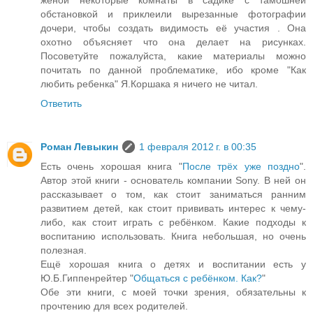
женой некоторые комнаты в садике с тамошней
обстановкой и приклеили вырезанные фотографии
дочери, чтобы создать видимость её участия . Она
охотно объясняет что она делает на рисунках.
Посоветуйте пожалуйста, какие материалы можно
почитать по данной проблематике, ибо кроме "Как
любить ребенка" Я.Коршака я ничего не читал.
Ответить
Роман Левыкин
1 февраля 2012 г. в 00:35
Есть очень хорошая книга "
После трёх уже поздно
".
Автор этой книги - основатель компании Sony. В ней он
рассказывает о том, как стоит заниматься ранним
развитием детей, как стоит прививать интерес к чему-
либо, как стоит играть с ребёнком. Какие подходы к
воспитанию использовать. Книга небольшая, но очень
полезная.
Ещё хорошая книга о детях и воспитании есть у
Ю.Б.Гиппенрейтер "
Общаться с ребёнком. Как?
"
Обе эти книги, с моей точки зрения, обязательны к
прочтению для всех родителей.