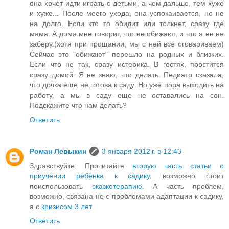
она хочет идти играть с детьми, а чем дальше, тем хуже
и хуже... После моего ухода, она успокаивается, но не
на долго. Если кто то обидит или толкнет, сразу где
мама. А дома мне говорит, что ее обижают, и что я ее не
заберу.(хотя при прощании, мы с ней все оговариваем)
Сейчас это "обижают" перешло на родных и близких.
Если что не так, сразу истерика. В гостях, простится
сразу домой. Я не знаю, что делать. Педиатр сказала,
что дочка еще не готова к саду. Но уже пора выходить на
работу, а мы в саду еще не оставались на сон.
Подскажите что нам делать?
Ответить
Роман Левыкин
3 января 2012 г. в 12:43
Здравствуйте. Прочитайте
вторую часть статьи о
приучении ребёнка к садику
, возможно стоит
поиспользовать
сказкотерапию
. A часть проблем,
возможно, связана не с проблемами адаптации к садику,
а с
кризисом 3 лет
Ответить