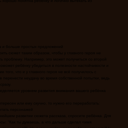
 хорошо понятна ребёнку и логично вытекать из
а и больше простых предложений
ить сюжет таким образом, чтобы у главного героя не
ь проблему. Например, это может получиться со второй
поможет ребёнку убедиться в полезности настойчивости и
 того, что и у главного героя не всё получилось с
е перенести неудачу во время собственной попытки, ведь
сразу.
ределяется уровнем развития внимания вашего ребёнка
нтересен или ему скучно, то нужно его переработать:
отать персонажей
ьнейшем развитии сюжета рассказа, спросите ребёнка. Для
осы: "Как ты думаешь, а что дальше сделал <имя