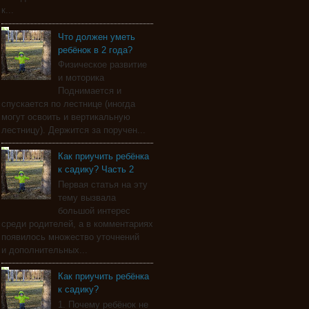
к...
Что должен уметь
ребёнок в 2 года?
Физическое развитие
и моторика
Поднимается и
спускается по лестнице (иногда
могут освоить и вертикальную
лестницу). Держится за поручен...
Как приучить ребёнка
к садику? Часть 2
Первая статья на эту
тему вызвала
большой интерес
среди родителей, а в комментариях
появилось множество уточнений
и дополнительных...
Как приучить ребёнка
к садику?
1. Почему ребёнок не