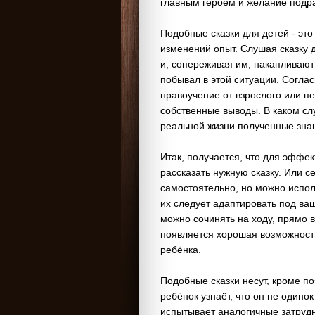
главным героем и желание подр
Подобные сказки для детей - эт
изменений опыт. Слушая сказку 
и, сопереживая им, накапливают
побывал в этой ситуации. Согла
нравоучение от взрослого или п
собственные выводы. В каком сл
реальной жизни полученные зна
Итак, получается, что для эффе
рассказать нужную сказку. Или с
самостоятельно, но можно испол
их следует адаптировать под ва
можно сочинять на ходу, прямо в
появляется хорошая возможность
ребёнка.
Подобные сказки несут, кроме п
ребёнок узнаёт, что он не одинок
испытывает аналогичные затрудне