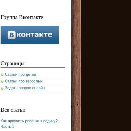
Группа Вконтакте
Страницы
Статьи про детей
Статьи про взрослых
Задать вопрос онлайн
Все статьи
Как приучить ребёнка к садику?
Часть 3