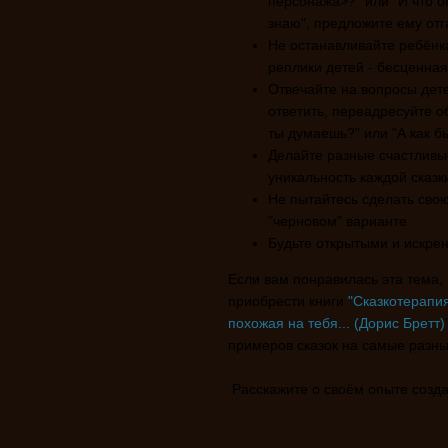
персонажа>?" или "И что о
знаю", предложите ему отг
Не останавливайте ребёнка
реплики детей - бесценна
Отвечайте на вопросы дете
ответить, переадресуйте о
ты думаешь?" или "А как б
Делайте разные счастливы
уникальность каждой сказк
Не пытайтесь сделать свою
"черновом" варианте
Будьте открытыми и искре
Если вам понравилась эта тема,
приобрести книги
"Сказкотерапия
похожая на тебя... (Дорис Бретт)
примеров сказок на самые разны
Расскажите о своём опыте созда