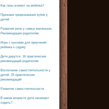
Как гены влияют на ребёнка?
Признаки прорезывания зубов у
детей
Развитие речи у самых маленьких.
Рекомендации родителям
Игры с куклами для приучения
ребёнка к садику
Дети дерутся. 16 практических
рекомендаций родителям
Воспитание самостоятельности у
детей. 25 практических
рекомендаций
Развитие самостоятельности
В каком возрасте дети начинают
ходить?