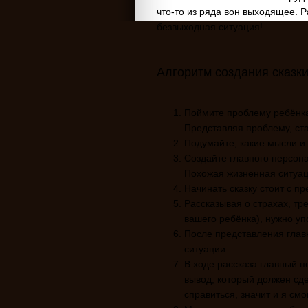
что-то из ряда вон выходящее. Ра
безвыходная ситуация!
Алгоритм создания сказк
Поймите проблему ребёнка.
Представляя проблему, ста
Подумайте, какие мысли и
Создайте главного персон
Похожая жизненная ситуац
Начинать сказку стоит с п
Рассказывая о страхах, тр
вашего ребёнка), нужно уп
После представления глав
ситуации
В ходе рассказа главный 
вывод, который должен сде
справиться, значит и я смог