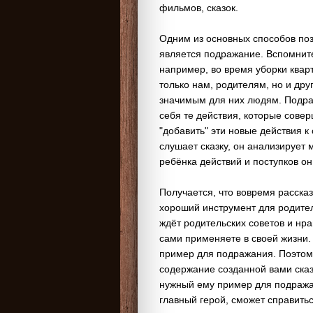
фильмов, сказок.
Одним из основных способов по
является подражание. Вспомните
например, во время уборки квар
только нам, родителям, но и др
значимым для них людям. Подра
себя те действия, которые совер
"добавить" эти новые действия 
слушает сказку, он анализирует 
ребёнка действий и поступков он
Получается, что вовремя рассказ
хороший инструмент для родител
ждёт родительских советов и нра
сами применяете в своей жизни.
пример для подражания. Поэтому
содержание созданной вами сказк
нужный ему пример для подража
главный герой, сможет справить