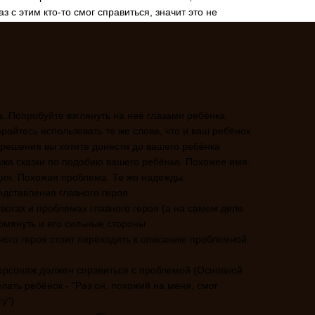
з с этим кто-то смог справиться, значит это не
и
 Попробуйте взглянуть на неё глазами ребёнка.
райтесь использовать те же слова, что и ваш ребёнок
 решения вы хотите донести до вашего ребёнка
ажа сказки по подобию вашего ребёнка. Похожее имя.
ия. Похожая проблема. Те же надежды.
редставления главного героя
евогах и проблемах главного героя (а на самом деле
омянуть и его сильные стороны
ного героя стоит переходить к описанию проблемной
персонаж должен справиться с проблемой (Основной
лать ребёнок - "Раз он, похожий на меня, смог
у")