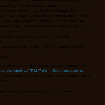
н там увидел?". Не переживайте, если ребёнок ответит "Не
адать\предположить ответ на вопрос
, когда он хочет вставить свой комментарий. Такие
я информация для понимания внутреннего мира ребёнка
й максимально просто и понятно. Если не знаете, что
братно вопрос ребёнка. Вам помогут такие реплики: "А что
ы поступил ты?"
е финалы для разных сказок. Это подчеркнёт
и
 сказку идеальной. Уверен, детям она понравится и в
нними
 и вы хотите узнать больше информации, то рекомендую
 детских проблем" (Р. М. Ткач)
и "
Жила-была девочка,
". В этих книгах вы найдёте теорию сказкотерапии и много
е темы.
ния сказок в комментариях к этому сообщению.