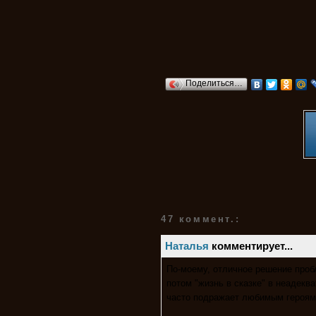
Поделиться…
47 коммент.:
Наталья
комментирует...
По-моему, отличное решение проб
потом "жизнь в сказке" в неадекв
часто подражает любимым героям 