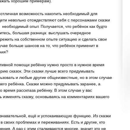
ажать хорошим примерам).
о отличная возможность накопить необходимый для
дети невольно отождествляют себя с персонажами сказки
 необходимый опыт. Получается, что ребёнок как будто
ситесь, большая разница: выслушать очередное
ережить на собственном опыте ситуацию и сделать свои
учае больше шансов на то, что ребёнок применит в
ния?
ктивной помощи ребёнку нужно просто в нужное время
ерию сказок. Эти сказки лучше всего придумывать
ьзовать и любые другие общеизвестные, но в этом случае
шего ребёнка. Сказки можно придумывать заранее, а
о время расскпаза ребёнку. В этом случае у вас
 изменять сказку, основываясь на комментариях вашего
ознавательной, ещё и успокаивающую функцию. Из сказки
 в своих проблемах и переживаниях. Есть и другие, кто
ния. А раз с этим сталкиваются многие, значит это не