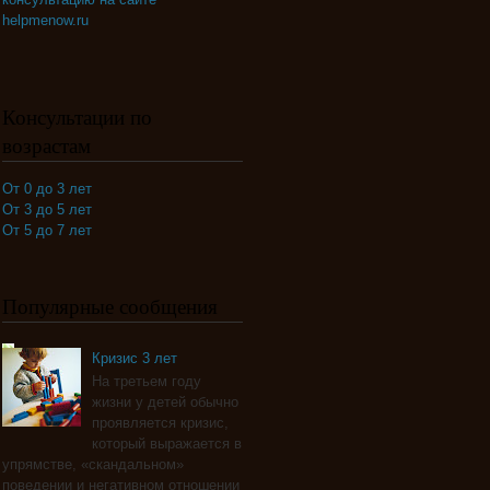
helpmenow.ru
Консультации по
возрастам
От 0 до 3 лет
От 3 до 5 лет
От 5 до 7 лет
Популярные сообщения
Кризис 3 лет
На третьем году
жизни у детей обычно
проявляется кризис,
который выражается в
упрямстве, «скандальном»
поведении и негативном отношении