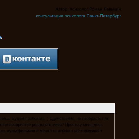
Автор: психолог Роман Левыкин
консультация психолога Санкт-Петербург
лемы. Будем пробовать :) Единственно, не перерастет ли
атное восприятие реального мира? Просто у меня дочь
из мультфильмов и меня это немного настораживает.