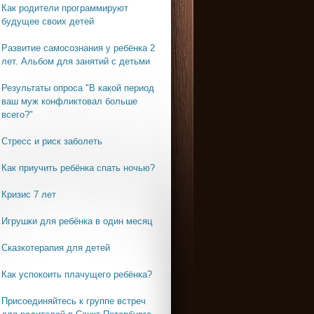
Как родители программируют
будущее своих детей
Развитие самосознания у ребёнка 2
лет. Альбом для занятий с детьми
Результаты опроса "В какой период
ваш муж конфликтовал больше
всего?"
Стресс и риск заболеть
Как приучить ребёнка спать ночью?
Кризис 7 лет
Игрушки для ребёнка в один месяц
Сказкотерапия для детей
Как успокоить плачущего ребёнка?
Присоединяйтесь к группе встреч