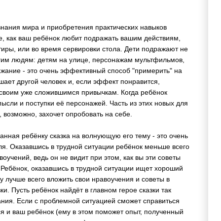
знания мира и приобретения практических навыков
, как ваш ребёнок любит подражать вашим действиям,
тиры, или во время сервировки стола. Дети подражают не
угим людям: детям на улице, персонажам мультфильмов,
жание - это очень эффективный способ "примерить" на
шает другой человек и, если эффект понравится,
к своим уже сложившимся привычкам. Когда ребёнок
мысли и поступки её персонажей. Часть из этих новых для
, возможно, захочет опробовать на себе.
анная ребёнку сказка на волнующую его тему - это очень
я. Оказавшись в трудной ситуации ребёнок меньше всего
воучений, ведь он не видит при этом, как вы эти советы
 Ребёнок, оказавшись в трудной ситуации ищет хороший
 лучше всего вложить свои нравоучения и советы в
и. Пусть ребёнок найдёт в главном герое сказки так
ния. Если с проблемной ситуацией сможет справиться
ся и ваш ребёнок (ему в этом поможет опыт, полученный