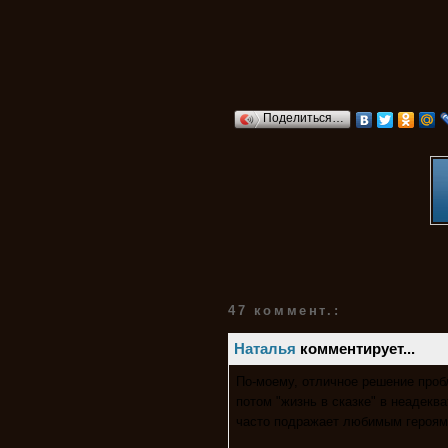
Поделиться…
47 коммент.:
Наталья
комментирует...
По-моему, отличное решение проб
потом "жизнь в сказке" в неадекв
часто подражает любимым героям 