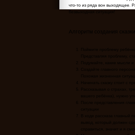
что-то из ряда вон выходящее. Ра
безвыходная ситуация!
Алгоритм создания сказк
Поймите проблему ребёнка.
Представляя проблему, ста
Подумайте, какие мысли и
Создайте главного персон
Похожая жизненная ситуац
Начинать сказку стоит с п
Рассказывая о страхах, тр
вашего ребёнка), нужно уп
После представления глав
ситуации
В ходе рассказа главный 
вывод, который должен сде
справиться, значит и я смог