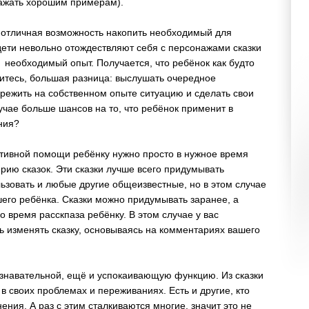
ажать хорошим примерам).
о отличная возможность накопить необходимый для
дети невольно отождествляют себя с персонажами сказки
 необходимый опыт. Получается, что ребёнок как будто
ситесь, большая разница: выслушать очередное
ережить на собственном опыте ситуацию и сделать свои
учае больше шансов на то, что ребёнок применит в
ния?
ктивной помощи ребёнку нужно просто в нужное время
ерию сказок. Эти сказки лучше всего придумывать
ьзовать и любые другие общеизвестные, но в этом случае
шего ребёнка. Сказки можно придумывать заранее, а
о время расскпаза ребёнку. В этом случае у вас
 изменять сказку, основываясь на комментариях вашего
ознавательной, ещё и успокаивающую функцию. Из сказки
 в своих проблемах и переживаниях. Есть и другие, кто
ния. А раз с этим сталкиваются многие, значит это не