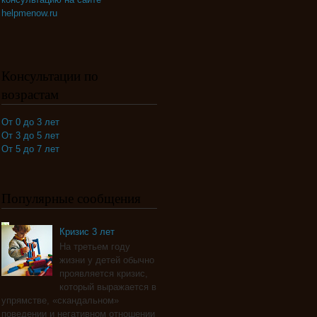
helpmenow.ru
Консультации по
возрастам
От 0 до 3 лет
От 3 до 5 лет
От 5 до 7 лет
Популярные сообщения
Кризис 3 лет
На третьем году
жизни у детей обычно
проявляется кризис,
который выражается в
упрямстве, «скандальном»
поведении и негативном отношении