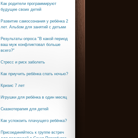
Как родители программируют
будущее своих детей
Развитие самосознания у ребёнка 2
лет. Альбом для занятий с детьми
Результаты опроса "В какой период
ваш муж конфликтовал больше
всего?"
Стресс и риск заболеть
Как приучить ребёнка спать ночью?
Кризис 7 лет
Игрушки для ребёнка в один месяц
Сказкотерапия для детей
Как успокоить плачущего ребёнка?
Присоединяйтесь к группе встреч