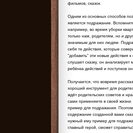
фильмов, сказок.
Одним из основных способов по
является подражание. Вспомните
например, во время уборки квар
только нам, родителям, но и др
значимым для них людям. Подра
себя те действия, которые совер
"добавить" эти новые действия 
слушает сказку, он анализирует 
ребёнка действий и поступков он
Получается, что вовремя рассказ
хороший инструмент для родител
ждёт родительских советов и нра
сами применяете в своей жизни.
пример для подражания. Поэтому
содержание созданной вами сказк
нужный ему пример для подража
главный герой, сможет справить