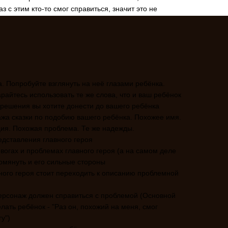
з с этим кто-то смог справиться, значит это не
и
 Попробуйте взглянуть на неё глазами ребёнка.
райтесь использовать те же слова, что и ваш ребёнок
 решения вы хотите донести до вашего ребёнка
ажа сказки по подобию вашего ребёнка. Похожее имя.
ия. Похожая проблема. Те же надежды.
редставления главного героя
евогах и проблемах главного героя (а на самом деле
омянуть и его сильные стороны
ного героя стоит переходить к описанию проблемной
персонаж должен справиться с проблемой (Основной
лать ребёнок - "Раз он, похожий на меня, смог
у")