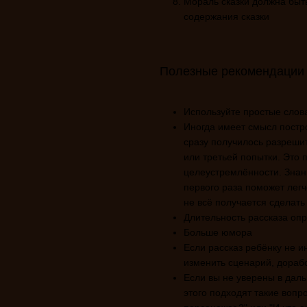
Мораль сказки должна быть
содержания сказки
Полезные рекомендации
Используйте простые слов
Иногда имеет смысл постро
сразу получилось разрешит
или третьей попытки. Это 
целеустремлённости. Знание
первого раза поможет легч
не всё получается сделать 
Длительность рассказа оп
Больше юмора
Если рассказ ребёнку не и
изменить сценарий, дораб
Если вы не уверены в дал
этого подходят такие вопр