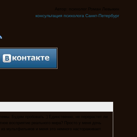
Автор: психолог Роман Левыкин
консультация психолога Санкт-Петербург
лемы. Будем пробовать :) Единственно, не перерастет ли
атное восприятие реального мира? Просто у меня дочь
из мультфильмов и меня это немного настораживает.