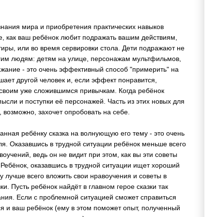
знания мира и приобретения практических навыков
, как ваш ребёнок любит подражать вашим действиям,
тиры, или во время сервировки стола. Дети подражают не
угим людям: детям на улице, персонажам мультфильмов,
жание - это очень эффективный способ "примерить" на
шает другой человек и, если эффект понравится,
к своим уже сложившимся привычкам. Когда ребёнок
мысли и поступки её персонажей. Часть из этих новых для
, возможно, захочет опробовать на себе.
анная ребёнку сказка на волнующую его тему - это очень
я. Оказавшись в трудной ситуации ребёнок меньше всего
воучений, ведь он не видит при этом, как вы эти советы
 Ребёнок, оказавшись в трудной ситуации ищет хороший
 лучше всего вложить свои нравоучения и советы в
и. Пусть ребёнок найдёт в главном герое сказки так
ния. Если с проблемной ситуацией сможет справиться
ся и ваш ребёнок (ему в этом поможет опыт, полученный