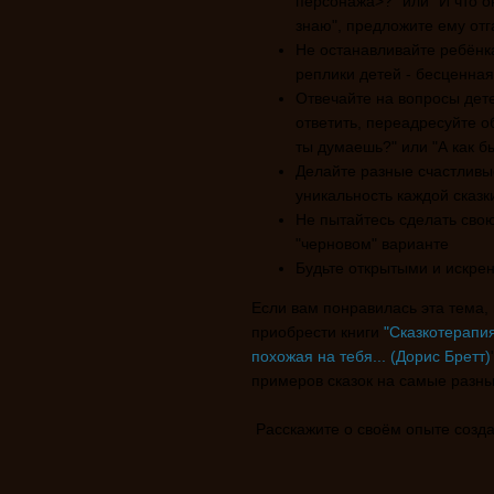
персонажа>?" или "И что о
знаю", предложите ему отг
Не останавливайте ребёнка
реплики детей - бесценна
Отвечайте на вопросы дете
ответить, переадресуйте о
ты думаешь?" или "А как б
Делайте разные счастливы
уникальность каждой сказк
Не пытайтесь сделать свою
"черновом" варианте
Будьте открытыми и искре
Если вам понравилась эта тема,
приобрести книги
"Сказкотерапия
похожая на тебя... (Дорис Бретт)
примеров сказок на самые разны
Расскажите о своём опыте созда