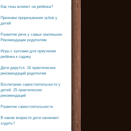
Как гены влияют на ребёнка?
Признаки прорезывания зубов у
детей
Развитие речи у самых маленьких.
Рекомендации родителям
Игры с куклами для приучения
ребёнка к садику
Дети дерутся. 16 практических
рекомендаций родителям
Воспитание самостоятельности у
детей. 25 практических
рекомендаций
Развитие самостоятельности
В каком возрасте дети начинают
ходить?