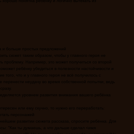
 хорошо понятна ребёнку и логично вытекать из
а и больше простых предложений
ить сюжет таким образом, чтобы у главного героя не
ь проблему. Например, это может получиться со второй
поможет ребёнку убедиться в полезности настойчивости и
 того, что и у главного героя не всё получилось с
е перенести неудачу во время собственной попытки, ведь
сразу.
ределяется уровнем развития внимания вашего ребёнка
нтересен или ему скучно, то нужно его переработать:
отать персонажей
ьнейшем развитии сюжета рассказа, спросите ребёнка. Для
осы: "Как ты думаешь, а что дальше сделал <имя