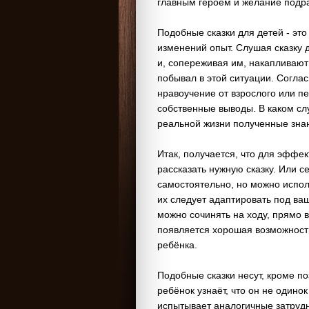
главным героем и желание подр
Подобные сказки для детей - эт
изменений опыт. Слушая сказку 
и, сопереживая им, накапливают
побывал в этой ситуации. Согла
нравоучение от взрослого или п
собственные выводы. В каком сл
реальной жизни полученные зна
Итак, получается, что для эффе
рассказать нужную сказку. Или с
самостоятельно, но можно испол
их следует адаптировать под ва
можно сочинять на ходу, прямо в
появляется хорошая возможность
ребёнка.
Подобные сказки несут, кроме п
ребёнок узнаёт, что он не одинок
испытывает аналогичные затрудне