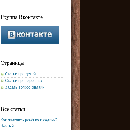
Группа Вконтакте
Страницы
Статьи про детей
Статьи про взрослых
Задать вопрос онлайн
Все статьи
Как приучить ребёнка к садику?
Часть 3