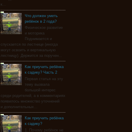
к...
Что должен уметь
ребёнок в 2 года?
Физическое развитие
и моторика
Поднимается и
спускается по лестнице (иногда
могут освоить и вертикальную
лестницу). Держится за поручен...
Как приучить ребёнка
к садику? Часть 2
Первая статья на эту
тему вызвала
большой интерес
среди родителей, а в комментариях
появилось множество уточнений
и дополнительных...
Как приучить ребёнка
к садику?
1. Почему ребёнок не