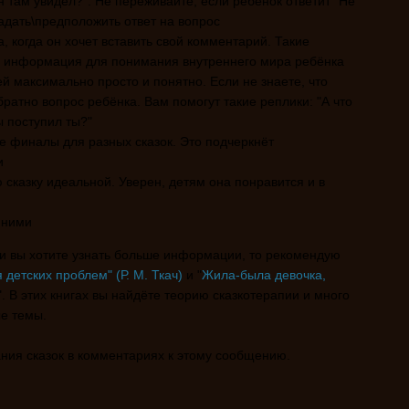
н там увидел?". Не переживайте, если ребёнок ответит "Не
адать\предположить ответ на вопрос
, когда он хочет вставить свой комментарий. Такие
я информация для понимания внутреннего мира ребёнка
й максимально просто и понятно. Если не знаете, что
братно вопрос ребёнка. Вам помогут такие реплики: "А что
ы поступил ты?"
е финалы для разных сказок. Это подчеркнёт
и
 сказку идеальной. Уверен, детям она понравится и в
нними
 и вы хотите узнать больше информации, то рекомендую
 детских проблем" (Р. М. Ткач)
и "
Жила-была девочка,
". В этих книгах вы найдёте теорию сказкотерапии и много
е темы.
ния сказок в комментариях к этому сообщению.