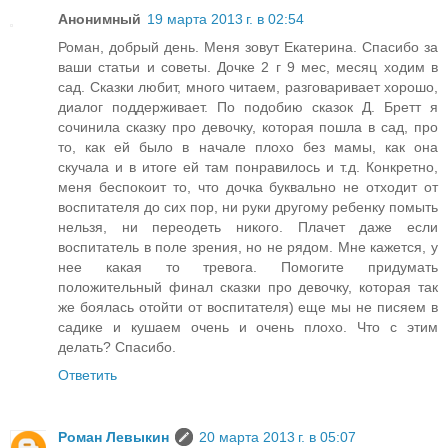
Анонимный
19 марта 2013 г. в 02:54
Роман, добрый день. Меня зовут Екатерина. Спасибо за
ваши статьи и советы. Дочке 2 г 9 мес, месяц ходим в
сад. Сказки любит, много читаем, разговаривает хорошо,
диалог поддерживает. По подобию сказок Д. Бретт я
сочинила сказку про девочку, которая пошла в сад, про
то, как ей было в начале плохо без мамы, как она
скучала и в итоге ей там понравилось и т.д. Конкретно,
меня беспокоит то, что дочка буквально не отходит от
воспитателя до сих пор, ни руки другому ребенку помыть
нельзя, ни переодеть никого. Плачет даже если
воспитатель в поле зрения, но не рядом. Мне кажется, у
нее какая то тревога. Помогите придумать
положительный финал сказки про девочку, которая так
же боялась отойти от воспитателя) еще мы не писяем в
садике и кушаем очень и очень плохо. Что с этим
делать? Спасибо.
Ответить
Роман Левыкин
20 марта 2013 г. в 05:07