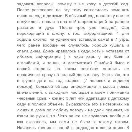
задавать вопросы, почему я не хожу в детский сад.
После разговоров на эту тему согласилась поменять
няню на сад с детками. В обычный сад попасть у нас не
получилось, пошли в платный с ориентацией на раннее
развитие в духе "После трех уже поздно". Сад
переходящий в школу, с гос. аккредитацией. 4 дня
ходила охотно, на удивление вставала сама! в 7 утра,
чего ранее вообще не случалось, хорошо кушала и
спала днем. Дочке нравилось в саду, хоть и уставала от
объема информации ( в один день у них были и
английский, и танцы, и математика) Ошибкой было с
нашей стороны на таком позитиве оставить ее
практически сразу на полный день в саду. Учитывая, что
в группе дети на год старше, (7 человек и индивид
подход), большой объем информации и масса новых
впечатлений, к выходным нас ждал в моем понимании
-нервный срыв, - кризис 3 лет или адаптация к детскому
саду в полном объеме. Выражалось это в истериках на
людях и дома по любому поводу - не дали планшет, не
взяли на руки и т.п. Чего ранее не случалось вообще и
как оказалось, мы сами не были к такому готовы.
Начались трения с папой о подходах к воспитанию. В