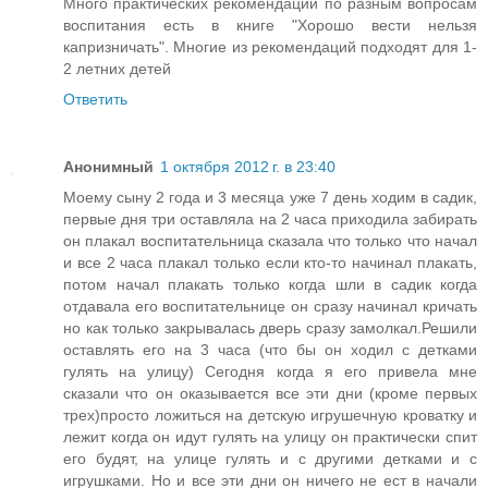
Много практических рекомендаций по разным вопросам
воспитания есть в книге "Хорошо вести нельзя
капризничать". Многие из рекомендаций подходят для 1-
2 летних детей
Ответить
Анонимный
1 октября 2012 г. в 23:40
Моему сыну 2 года и 3 месяца уже 7 день ходим в садик,
первые дня три оставляла на 2 часа приходила забирать
он плакал воспитательница сказала что только что начал
и все 2 часа плакал только если кто-то начинал плакать,
потом начал плакать только когда шли в садик когда
отдавала его воспитательнице он сразу начинал кричать
но как только закрывалась дверь сразу замолкал.Решили
оставлять его на 3 часа (что бы он ходил с детками
гулять на улицу) Сегодня когда я его привела мне
сказали что он оказывается все эти дни (кроме первых
трех)просто ложиться на детскую игрушечную кроватку и
лежит когда он идут гулять на улицу он практически спит
его будят, на улице гулять и с другими детками и с
игрушками. Но и все эти дни он ничего не ест в начали