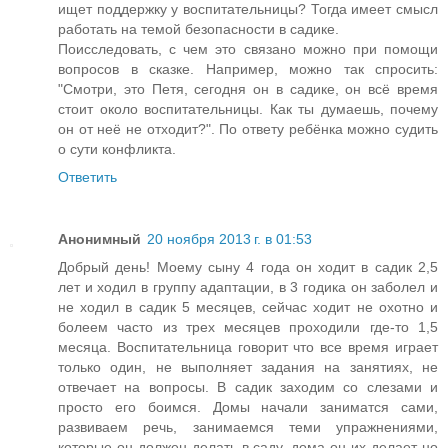
ищет поддержку у воспитательницы? Тогда имеет смысл
работать на темой безопасности в садике.
Поисследовать, с чем это связано можно при помощи
вопросов в сказке. Например, можно так спросить:
"Смотри, это Петя, сегодня он в садике, он всё время
стоит около воспитательницы. Как ты думаешь, почему
он от неё не отходит?". По ответу ребёнка можно судить
о сути конфликта.
Ответить
Анонимный
20 ноября 2013 г. в 01:53
Добрый день! Моему сыну 4 года он ходит в садик 2,5
лет и ходил в группу адаптации, в 3 годика он заболел и
не ходил в садик 5 месяцев, сейчас ходит не охотно и
болеем часто из трех месяцев проходили где-то 1,5
месяца. Воспитательница говорит что все время играет
только один, не выполняет задания на занятиях, не
отвечает на вопросы. В садик заходим со слезами и
просто его боимся. Домы начали заниматся сами,
развиваем речь, занимаемся теми упражнениями,
которые он должен делать в саду, дома он их делает но