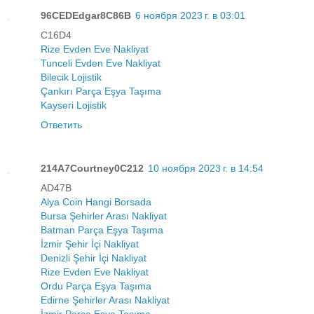
96CEDEdgar8C86B
6 ноября 2023 г. в 03:01
C16D4
Rize Evden Eve Nakliyat
Tunceli Evden Eve Nakliyat
Bilecik Lojistik
Çankırı Parça Eşya Taşıma
Kayseri Lojistik
Ответить
214A7Courtney0C212
10 ноября 2023 г. в 14:54
AD47B
Alya Coin Hangi Borsada
Bursa Şehirler Arası Nakliyat
Batman Parça Eşya Taşıma
İzmir Şehir İçi Nakliyat
Denizli Şehir İçi Nakliyat
Rize Evden Eve Nakliyat
Ordu Parça Eşya Taşıma
Edirne Şehirler Arası Nakliyat