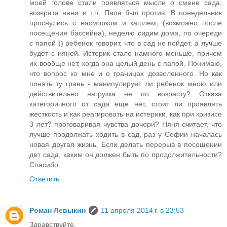
моей голове стали появляться мысли о смене сада,
возврата няни и т.п. Папа был против. В понедельник
проснулись с насморком и кашлем, (возможно после
посещения бассейна), неделю сидим дома, по очереди
с папой )) ребенок говорит, что в сад не пойдет, а лучше
будет с няней. Истерик стало намного меньше, причем
их вообще нет, когда она целый день с папой. Понимаю,
что вопрос ко мне и о границах дозволенного. Но как
понять ту грань - манипулирует ли ребенок мною или
действительно нагрузка не по возрасту? Отказа
категоричного от сада еще нет, стоит ли проявлять
жесткость и как реагировать на истерики, как при кризисе
3 лет? проговаривая чувства дочери? Няня считает, что
лучше продолжать ходить в сад, раз у Софии началась
новая другая жизнь. Если делать перерыв в посещении
дет сада, каким он должен быть по продолжительности?
Спасибо.
Ответить
Роман Левыкин
11 апреля 2014 г. в 23:53
Здравствуйте.