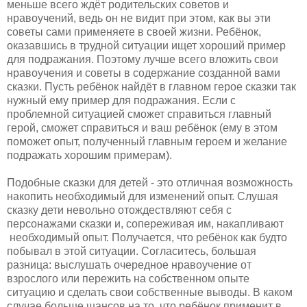
меньше всего ждёт родительских советов и
нравоучений, ведь он не видит при этом, как вы эти
советы сами применяете в своей жизни. Ребёнок,
оказавшись в трудной ситуации ищет хороший пример
для подражания. Поэтому лучше всего вложить свои
нравоучения и советы в содержание созданной вами
сказки. Пусть ребёнок найдёт в главном герое сказки так
нужный ему пример для подражания. Если с
проблемной ситуацией сможет справиться главный
герой, сможет справиться и ваш ребёнок (ему в этом
поможет опыт, полученный главным героем и желание
подражать хорошим примерам).
Подобные сказки для детей - это отличная возможность
накопить необходимый для изменений опыт. Слушая
сказку дети невольно отождествляют себя с
персонажами сказки и, сопереживая им, накапливают
необходимый опыт. Получается, что ребёнок как будто
побывал в этой ситуации. Согласитесь, большая
разница: выслушать очередное нравоучение от
взрослого или пережить на собственном опыте
ситуацию и сделать свои собственные выводы. В каком
случае больше шансов на то, что ребёнок применит в