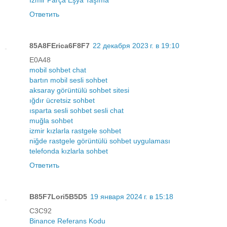
İzmir Parça Eşya Taşıma
Ответить
85A8FErica6F8F7
22 декабря 2023 г. в 19:10
E0A48
mobil sohbet chat
bartın mobil sesli sohbet
aksaray görüntülü sohbet sitesi
ığdır ücretsiz sohbet
ısparta sesli sohbet sesli chat
muğla sohbet
izmir kızlarla rastgele sohbet
niğde rastgele görüntülü sohbet uygulaması
telefonda kızlarla sohbet
Ответить
B85F7Lori5B5D5
19 января 2024 г. в 15:18
C3C92
Binance Referans Kodu