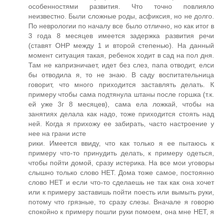
особенностями развития. Что точно повлияло
неизвестно. Были сложные роды, асфиксия, но не долго.
По неврологии по началу все было отлично, но как итог в
3 года 8 месяцев имеется задержка развития речи
(ставят ОНР между 1 и второй степенью). На данный
момент ситуация такая, ребенок ходит в сад на пол дня.
Там не капризничает, идет без слез, папа отводит, елси
бы отводила я, то не знаю. В саду воспитательница
говорит, что много приходится заставлять делать. К
примеру чтобы сама подтянула штаны после горшка (т.к.
ей уже 3г 8 месяцев), сама ела ложкай, чтобы на
занятиях делала как надо, тоже приходится стоять над
ней. Когда я прихожу ее забирать, часто настроение у
нее на грани исте
рики. Имеется ввиду, что как только я ее пытаюсь к
примеру что-то принудить делать, к примеру одеться,
чтобы пойти домой, сразу истерика. На все мои уговоры
слышно только слово НЕТ. Дома тоже самое, постоянно
слово НЕТ и если что-то сделаешь не так как она хочет
или к примеру заставишь пойти поесть или вымыть руки,
потому что грязные, то сразу слезы. Вначале я говорю
спокойно к примеру пошли руки помоем, она мне НЕТ, я