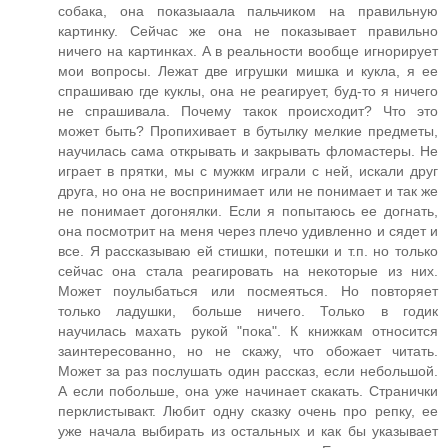
собака, она показыаала пальчиком на правильную
картинку. Сейчас же она не показывает правильно
ничего на картинках. А в реальности вообще игнорирует
мои вопросы. Лежат две игрушки мишка и кукла, я ее
спрашиваю где куклы, она не реагирует, буд-то я ничего
не спрашивала. Почему такок происходит? Что это
может быть? Пропихивает в бутылку мелкие предметы,
научилась сама открывать и закрывать фломастеры. Не
играет в прятки, мы с мужкм играли с ней, искали друг
друга, но она не воспринимает или не понимает и так же
не понимает догонялки. Если я попытаюсь ее догнать,
она посмотрит на меня через плечо удивленно и сядет и
все. Я рассказываю ей стишки, потешки и т.п. но только
сейчас она стала реагировать на некоторые из них.
Может поулыбаться или посмеяться. Но повторяет
только ладушки, больше ничего. Только в годик
научилась махать рукой "пока". К книжкам относится
заинтересованно, но не скажу, что обожает читать.
Может за раз послушать один рассказ, если небольшой.
А если побольше, она уже начинает скакать. Странички
перклистывакт. Любит одну сказку очень про репку, ее
уже начала выбирать из остальных и как бы указывает