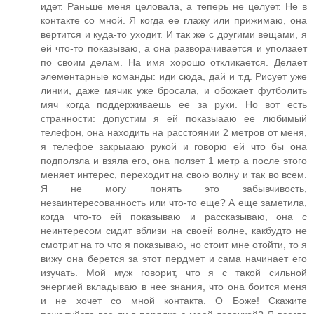
идет. Раньше меня целовала, а теперь не целует. Не в
контакте со мной. Я когда ее глажу или прижимаю, она
вертится и куда-то уходит. И так же с другими вещами, я
ей что-то показываю, а она разворачивается и уползает
по своим делам. На имя хорошо откликается. Делает
элементарные команды: иди сюда, дай и т.д. Рисует уже
линии, даже мячик уже бросала, и обожает футболить
мяч когда поддерживаешь ее за руки. Но вот есть
странности: допустим я ей показыааю ее любимый
телефон, она находить на расстоянии 2 метров от меня,
я телефое закрыааю рукой и говорю ей что бы она
подползла и взяла его, она ползет 1 метр а после этого
меняет интерес, переходит на свою волну и так во всем.
Я не могу понять это забывчивость,
незаинтересованность или что-то еще? А еще заметила,
когда что-то ей показываю и рассказываю, она с
неинтересом сидит вблизи на своей волне, какбудто не
смотрит на то что я показываю, но стоит мне отойти, то я
вижу она берется за этот пердмет и сама начинает его
изучать. Мой муж говорит, что я с такой сильной
энергией вкладываю в нее знания, что она боится меня
и не хочет со мной контакта. О Боже! Скажите