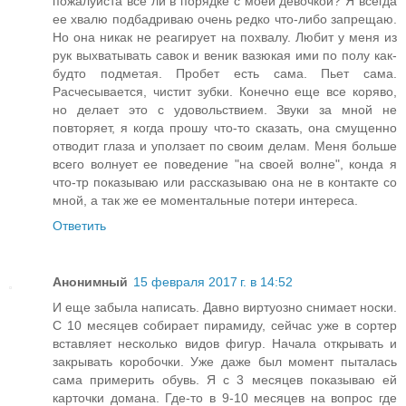
пожалуйста все ли в порядке с моей девочкой? Я всегда
ее хвалю подбадриваю очень редко что-либо запрещаю.
Но она никак не реагирует на похвалу. Любит у меня из
рук выхватывать савок и веник вазюкая ими по полу как-
будто подметая. Пробет есть сама. Пьет сама.
Расчесывается, чистит зубки. Конечно еще все коряво,
но делает это с удовольствием. Звуки за мной не
повторяет, я когда прошу что-то сказать, она смущенно
отводит глаза и уползает по своим делам. Меня больше
всего волнует ее поведение "на своей волне", конда я
что-тр показываю или рассказываю она не в контакте со
мной, а так же ее моментальные потери интереса.
Ответить
Анонимный
15 февраля 2017 г. в 14:52
И еще забыла написать. Давно виртуозно снимает носки.
С 10 месяцев собирает пирамиду, сейчас уже в сортер
вставляет несколько видов фигур. Начала открывать и
закрывать коробочки. Уже даже был момент пыталась
сама примерить обувь. Я с 3 месяцев показываю ей
карточки домана. Где-то в 9-10 месяцев на вопрос где