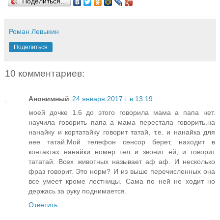
Поделиться…
Роман Левыкин
Поделиться
10 комментариев:
Анонимный
24 января 2017 г. в 13:19
моей дочке 1.6 до этого говорила мама а папа нет.
научила говорить папа а мама перестала говорить.на
нанайку и кортатайку говорит татай, т.е. и нанайка для
нее татай.Мой телефон сенсор берет, находит в
контактах нанайки номер тел и звонит ей, и говорит
тататай. Всех животных называет аф аф. И несколько
фраз говорит. Это норм? И из выше перечисленных она
все умеет кроме лестницы. Сама по ней не ходит но
держась за руку поднимается.
Ответить