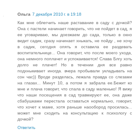
Ольга
7 декабря 2010 г. в 19:18
Как мне облегчить наше раставание в саду с дочкой?
Она с пастели начинает говорить, что не пойдет в сад, я
ее уговариваю, мы доезжаем до сада, только в окно
видит садик, сразу начинает хныкать, не пойду , не хочу
в садик, сегодня опять я оставила ее раздевать
воспитательнице... Она говорит, что после моего ухода,
она немного поплачет и успокаивается! Слава Блгу хоть
долго не плачет! Но в течении дня все равно
подхныкивает иногда. вчера пробывали укладывать на
сон час)) Вроде разделась, лежала правда со слезами
на глазах... Минут 10, а потом я забрала ее.Бежит ко
мне и плача говорит, что спала в саду маленько! Я вижу
что наши посещения в сад травмируют ее, она даже
сбабушками перестала оставаться нормально, говорит,
что хочет к маме, хотя раньше наообород просилась...
может мне сходить на консультацию к психологу с
дочкой?
Ответить