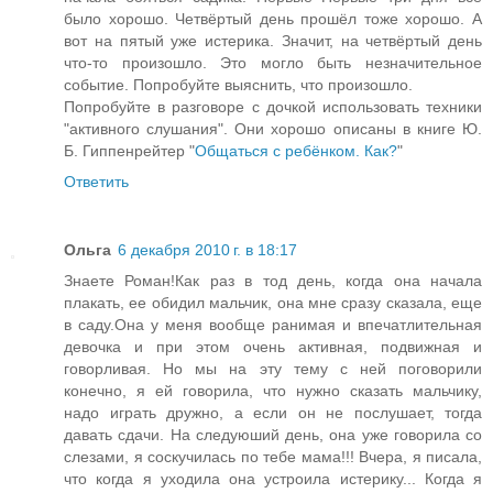
было хорошо. Четвёртый день прошёл тоже хорошо. А
вот на пятый уже истерика. Значит, на четвёртый день
что-то произошло. Это могло быть незначительное
событие. Попробуйте выяснить, что произошло.
Попробуйте в разговоре с дочкой использовать техники
"активного слушания". Они хорошо описаны в книге Ю.
Б. Гиппенрейтер "
Общаться с ребёнком. Как?
"
Ответить
Ольга
6 декабря 2010 г. в 18:17
Знаете Роман!Как раз в тод день, когда она начала
плакать, ее обидил мальчик, она мне сразу сказала, еще
в саду.Она у меня вообще ранимая и впечатлительная
девочка и при этом очень активная, подвижная и
говорливая. Но мы на эту тему с ней поговорили
конечно, я ей говорила, что нужно сказать мальчику,
надо играть дружно, а если он не послушает, тогда
давать сдачи. На следуюший день, она уже говорила со
слезами, я соскучилась по тебе мама!!! Вчера, я писала,
что когда я уходила она устроила истерику... Когда я