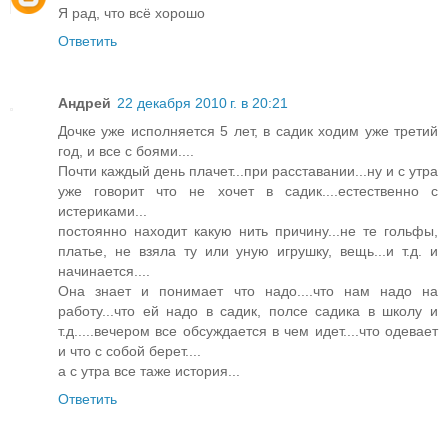
Я рад, что всё хорошо
Ответить
Андрей
22 декабря 2010 г. в 20:21
Дочке уже исполняется 5 лет, в садик ходим уже третий
год, и все с боями....
Почти каждый день плачет...при расставании...ну и с утра
уже говорит что не хочет в садик....естественно с
истериками...
постоянно находит какую нить причину...не те гольфы,
платье, не взяла ту или уную игрушку, вещь...и т.д. и
начинается....
Она знает и понимает что надо....что нам надо на
работу...что ей надо в садик, полсе садика в школу и
т.д.....вечером все обсуждается в чем идет....что одевает
и что с собой берет....
а с утра все таже история...
Ответить