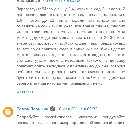
Анонимный
7 мая 2011 г. в 04:33
Здравствуйте!Моему сыну 2,4, ходим в сад 3 недели, 2
дня осваивался, плакал, потом вроде свыкся, начинали с
1,5ч, потом до 12 так 2 недели, как только начали
омталять на сон - тихий ужас, все время плачет, говорит,
что не хочет спать в садике, постоянно ноет где моя
мама...другим детям мешает спать,спит по 20-30 мин,
вчера был прогресс - час.Хотя кушает там, правда только
то, что ему нравится, когда я прихожу с улыбкой идет ко
мне и рассказывает, что он плакал в садике, не хотел
спать.по утрам идем с истерикой.Психолог в дет.саду
советует опять вернуться к прибыванию до сна, говорит
ребенок очень страдает, очень пирвязвн к маме. не
будет ли от этого хуже - может он поймет, что добился
своего и так мы никогда не привыкним к нему.
Ответить
Роман Левыкин
10 мая 2011 г. в 00:32
Попробуйте воздействовать сказками: придумайте
несколько сказок, например, про лесной звериный садик.