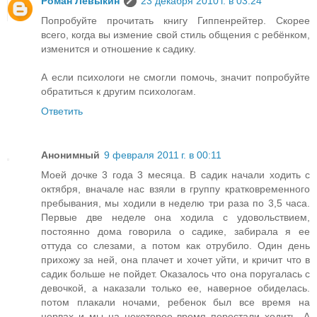
Роман Левыкин
23 декабря 2010 г. в 03:24
Попробуйте прочитать книгу Гиппенрейтер. Скорее
всего, когда вы измение свой стиль общения с ребёнком,
изменится и отношение к садику.
А если психологи не смогли помочь, значит попробуйте
обратиться к другим психологам.
Ответить
Анонимный
9 февраля 2011 г. в 00:11
Моей дочке 3 года 3 месяца. В садик начали ходить с
октября, вначале нас взяли в группу кратковременного
пребывания, мы ходили в неделю три раза по 3,5 часа.
Первые две неделе она ходила с удовольствием,
постоянно дома говорила о садике, забирала я ее
оттуда со слезами, а потом как отрубило. Один день
прихожу за ней, она плачет и хочет уйти, и кричит что в
садик больше не пойдет. Оказалось что она поругалась с
девочкой, а наказали только ее, наверное обиделась.
потом плакали ночами, ребенок был все время на
нервах и мы на некоторое время перестали ходить. А