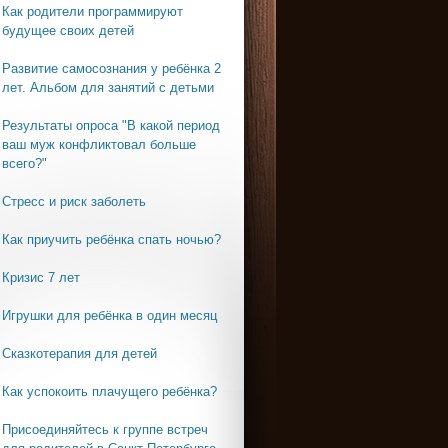
Как родители программируют
будущее своих детей
Развитие самосознания у ребёнка 2
лет. Альбом для занятий с детьми
Результаты опроса "В какой период
ваш муж конфликтовал больше
всего?"
Стресс и риск заболеть
Как приучить ребёнка спать ночью?
Кризис 7 лет
Игрушки для ребёнка в один месяц
Сказкотерапия для детей
Как успокоить плачущего ребёнка?
Присоединяйтесь к группе встреч