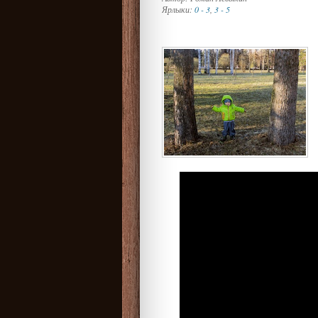
Ярлыки:
0 - 3
,
3 - 5