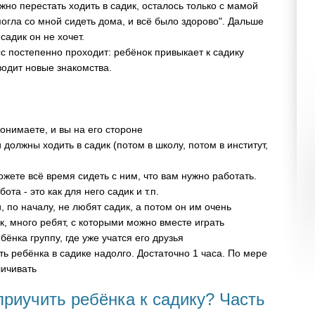
жно перестать ходить в садик, осталось только с мамой
огла со мной сидеть дома, и всё было здорово". Дальше
садик он не хочет.
с постепенно проходит: ребёнок привыкает к садику
аводит новые знакомства.
понимаете, и вы на его стороне
и должны ходить в садик (потом в школу, потом в институт,
можете всё время сидеть с ним, что вам нужно работать.
ота - это как для него садик и т.п.
и, по началу, не любят садик, а потом он им очень
к, много ребят, с которыми можно вместе играть
ёнка группу, где уже учатся его друзья
ть ребёнка в садике надолго. Достаточно 1 часа. По мере
личивать
приучить ребёнка к садику? Часть