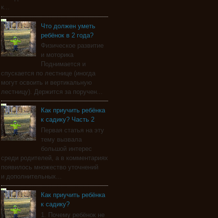
к...
Что должен уметь
ребёнок в 2 года?
Физическое развитие
и моторика
Поднимается и
спускается по лестнице (иногда
могут освоить и вертикальную
лестницу). Держится за поручен...
Как приучить ребёнка
к садику? Часть 2
Первая статья на эту
тему вызвала
большой интерес
среди родителей, а в комментариях
появилось множество уточнений
и дополнительных...
Как приучить ребёнка
к садику?
1. Почему ребёнок не