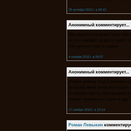
28 октября 2010 г. в 00:43
Анонимный комментирует...
Две недели уже много! знаю тяжел
то это перейдет на долго- долго.
уже должен спать в садике
4 ноября 2010 г. в 06:07
Анонимный комментирует...
У меня ребенку 1год 5 месяцев х
истерика бежит за мной и плачет 
основном сидит у няни на руках вс
сможет привыкнуть ходить в дду?
17 ноября 2010 г. в 22:14
Роман Левыкин
комментирует