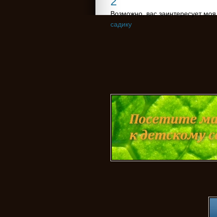
2
Возможно, вас заинтересует моя
садику