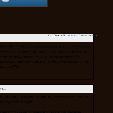
1 – 200 из 409
Новые›
Самые новые»
 не хочет! Прошло уже две недели, а результата никакого!
ко заходим в садик и начинается концерт! остается всего
ричем почти все время, кушать там отказывается! А
 похоже к садику не привыкнет вообще и что придется его
 делать???!!!
...
ольшой срок. Пробуйте больше заинтересовывать ребёнка
ему туда стоит ходить.
е нравится сейчас в садике и пробуйте это изменить.