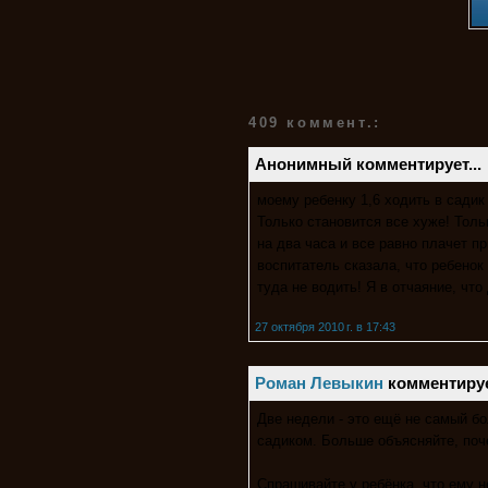
409 коммент.:
Анонимный комментирует...
моему ребенку 1,6 ходить в садик
Только становится все хуже! Толь
на два часа и все равно плачет п
воспитатель сказала, что ребенок
туда не водить! Я в отчаяние, что
27 октября 2010 г. в 17:43
Роман Левыкин
комментирует
Две недели - это ещё не самый б
садиком. Больше объясняйте, поч
Спрашивайте у ребёнка, что ему н