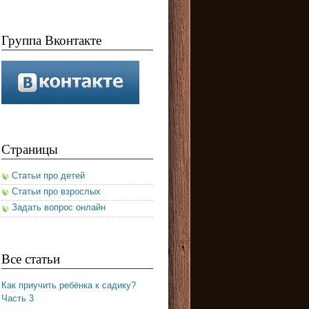
Группа Вконтакте
Страницы
Статьи про детей
Статьи про взрослых
Задать вопрос онлайн
Все статьи
Как приучить ребёнка к садику?
Часть 3