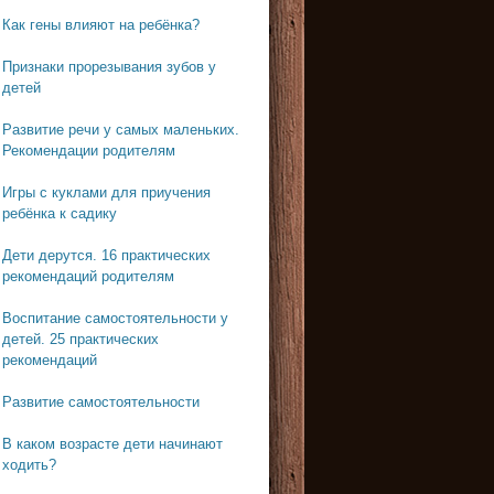
Как гены влияют на ребёнка?
Признаки прорезывания зубов у
детей
Развитие речи у самых маленьких.
Рекомендации родителям
Игры с куклами для приучения
ребёнка к садику
Дети дерутся. 16 практических
рекомендаций родителям
Воспитание самостоятельности у
детей. 25 практических
рекомендаций
Развитие самостоятельности
В каком возрасте дети начинают
ходить?