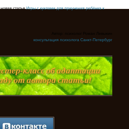
 новая статья
Игры с куклами для приучения ребёнка к
Автор: психолог Роман Левыкин
консультация психолога Санкт-Петербург