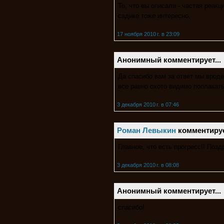
То, что вы описали - частая реакц
садике тоже интересно.
17 ноября 2010 г. в 23:09
Анонимный комментирует...
Да спасибо вам за ответ мы вроде
все равно охото видимо поплакать)
3 декабря 2010 г. в 07:46
Роман Левыкин
комментирует
Главное, что есть прогресс!! Поз
3 декабря 2010 г. в 08:08
Анонимный комментирует...
спасибо!