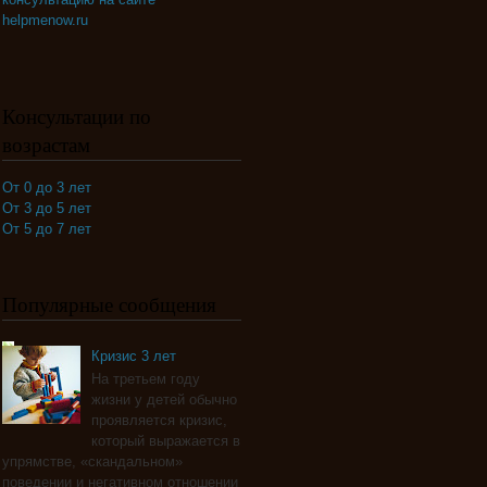
helpmenow.ru
Консультации по
возрастам
От 0 до 3 лет
От 3 до 5 лет
От 5 до 7 лет
Популярные сообщения
Кризис 3 лет
На третьем году
жизни у детей обычно
проявляется кризис,
который выражается в
упрямстве, «скандальном»
поведении и негативном отношении