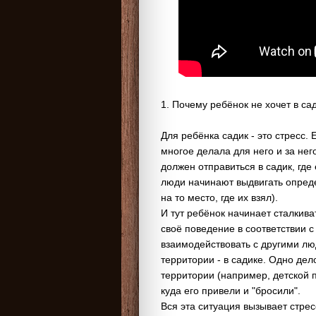
1. Почему ребёнок не хочет в са
Для ребёнка садик - это стресс.
многое делала для него и за нег
должен отправиться в садик, где
люди начинают выдвигать опреде
на то место, где их взял).
И тут ребёнок начинает сталкив
своё поведение в соответствии 
взаимодействовать с другими люд
территории - в садике. Одно дел
территории (например, детской п
куда его привели и "бросили".
Вся эта ситуация вызывает стрес