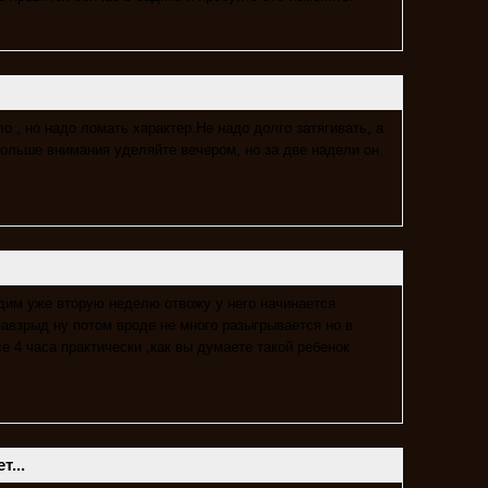
о , но надо ломать характер.Не надо долго затягивать, а
 больше внимания уделяйте вечером, но за две надели он
одим уже вторую неделю отвожу у него начинается
навзрыд ну потом вроде не много разыгрывается но в
е 4 часа практически ,как вы думаете такой ребенок
...