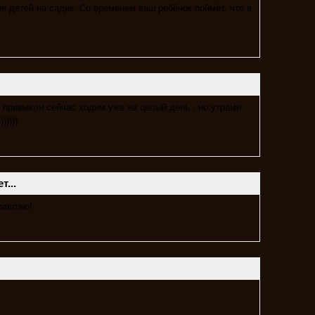
ия детей на садик. Со временем ваш ребёнок поймёт, что в
 привыкли сейчас ходим уже на целый день , но утрами
)))))
...
дравляю!