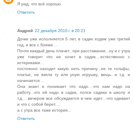
Я рад, что всё хорошо
Ответить
Андрей
22 декабря 2010 г. в 20:21
Дочке уже исполняется 5 лет, в садик ходим уже третий
год, и все с боями....
Почти каждый день плачет...при расставании...ну и с утра
уже говорит что не хочет в садик....естественно с
истериками...
постоянно находит какую нить причину...не те гольфы,
платье, не взяла ту или уную игрушку, вещь...и т.д. и
начинается....
Она знает и понимает что надо....что нам надо на
работу...что ей надо в садик, полсе садика в школу и
т.д.....вечером все обсуждается в чем идет....что одевает
и что с собой берет....
а с утра все таже история...
Ответить