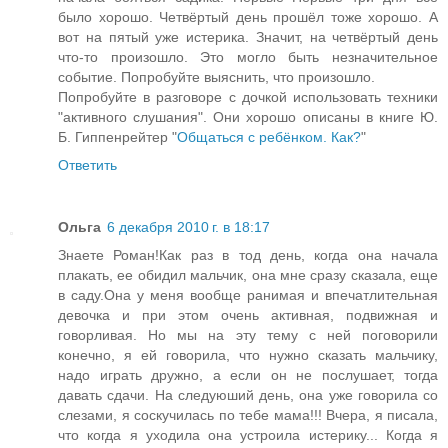
было хорошо. Четвёртый день прошёл тоже хорошо. А
вот на пятый уже истерика. Значит, на четвёртый день
что-то произошло. Это могло быть незначительное
событие. Попробуйте выяснить, что произошло.
Попробуйте в разговоре с дочкой использовать техники
"активного слушания". Они хорошо описаны в книге Ю.
Б. Гиппенрейтер "
Общаться с ребёнком. Как?
"
Ответить
Ольга
6 декабря 2010 г. в 18:17
Знаете Роман!Как раз в тод день, когда она начала
плакать, ее обидил мальчик, она мне сразу сказала, еще
в саду.Она у меня вообще ранимая и впечатлительная
девочка и при этом очень активная, подвижная и
говорливая. Но мы на эту тему с ней поговорили
конечно, я ей говорила, что нужно сказать мальчику,
надо играть дружно, а если он не послушает, тогда
давать сдачи. На следуюший день, она уже говорила со
слезами, я соскучилась по тебе мама!!! Вчера, я писала,
что когда я уходила она устроила истерику... Когда я