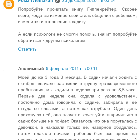
Роман Левыкин
23 декабря 2010 г. в 03:24
Попробуйте прочитать книгу Гиппенрейтер. Скорее
всего, когда вы измение свой стиль общения с ребёнком,
изменится и отношение к садику.
А если психологи не смогли помочь, значит попробуйте
обратиться к другим психологам.
Ответить
Анонимный
9 февраля 2011 г. в 00:11
Моей дочке 3 года 3 месяца. В садик начали ходить с
октября, вначале нас взяли в группу кратковременного
пребывания, мы ходили в неделю три раза по 3,5 часа.
Первые две неделе она ходила с удовольствием,
постоянно дома говорила о садике, забирала я ее
оттуда со слезами, а потом как отрубило. Один день
прихожу за ней, она плачет и хочет уйти, и кричит что в
садик больше не пойдет. Оказалось что она поругалась с
девочкой, а наказали только ее, наверное обиделась.
потом плакали ночами, ребенок был все время на
нервах и мы на некоторое время перестали ходить. А