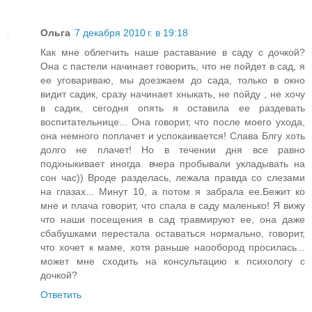
Ольга
7 декабря 2010 г. в 19:18
Как мне облегчить наше раставание в саду с дочкой?
Она с пастели начинает говорить, что не пойдет в сад, я
ее уговариваю, мы доезжаем до сада, только в окно
видит садик, сразу начинает хныкать, не пойду , не хочу
в садик, сегодня опять я оставила ее раздевать
воспитательнице... Она говорит, что после моего ухода,
она немного поплачет и успокаивается! Слава Блгу хоть
долго не плачет! Но в течении дня все равно
подхныкивает иногда. вчера пробывали укладывать на
сон час)) Вроде разделась, лежала правда со слезами
на глазах... Минут 10, а потом я забрала ее.Бежит ко
мне и плача говорит, что спала в саду маленько! Я вижу
что наши посещения в сад травмируют ее, она даже
сбабушками перестала оставаться нормально, говорит,
что хочет к маме, хотя раньше наообород просилась...
может мне сходить на консультацию к психологу с
дочкой?
Ответить