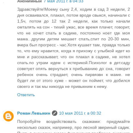
Анонимный
7 мая 2011 г. в 04:33
Здравствуйте!Моему сыну 2,4, ходим в сад 3 недели, 2
дня осваивался, плакал, потом вроде свыкся, начинали с
1,5ч, потом до 12 так 2 недели, как только начали
омталять на сон - тихий ужас, все время плачет, говорит,
что не хочет спать в садике, постоянно ноет где моя
мама...другим детям мешает спать,спит по 20-30 мин,
вчера был прогресс - час.Хотя кушает там, правда только
то, что ему нравится, когда я прихожу с улыбкой идет ко
мне и рассказывает, что он плакал в садике, не хотел
спать.по утрам идем с истерикой.Психолог в дет.саду
советует опять вернуться к прибыванию до сна, говорит
ребенок очень страдает, очень пирвязвн к маме. не
будет ли от этого хуже - может он поймет, что добился
своего и так мы никогда не привыкним к нему.
Ответить
Роман Левыкин
10 мая 2011 г. в 00:32
Попробуйте воздействовать сказками: придумайте
несколько сказок, например, про лесной звериный садик.