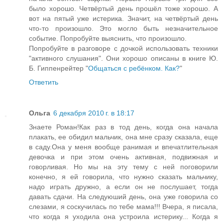
было хорошо. Четвёртый день прошёл тоже хорошо. А
вот на пятый уже истерика. Значит, на четвёртый день
что-то произошло. Это могло быть незначительное
событие. Попробуйте выяснить, что произошло.
Попробуйте в разговоре с дочкой использовать техники
"активного слушания". Они хорошо описаны в книге Ю.
Б. Гиппенрейтер "
Общаться с ребёнком. Как?
"
Ответить
Ольга
6 декабря 2010 г. в 18:17
Знаете Роман!Как раз в тод день, когда она начала
плакать, ее обидил мальчик, она мне сразу сказала, еще
в саду.Она у меня вообще ранимая и впечатлительная
девочка и при этом очень активная, подвижная и
говорливая. Но мы на эту тему с ней поговорили
конечно, я ей говорила, что нужно сказать мальчику,
надо играть дружно, а если он не послушает, тогда
давать сдачи. На следуюший день, она уже говорила со
слезами, я соскучилась по тебе мама!!! Вчера, я писала,
что когда я уходила она устроила истерику... Когда я