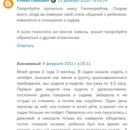
Роман Левыкин
23 декабря 2010 г. в 03:24
Попробуйте прочитать книгу Гиппенрейтер. Скорее
всего, когда вы измение свой стиль общения с ребёнком,
изменится и отношение к садику.
А если психологи не смогли помочь, значит попробуйте
обратиться к другим психологам.
Ответить
Анонимный
9 февраля 2011 г. в 00:11
Моей дочке 3 года 3 месяца. В садик начали ходить с
октября, вначале нас взяли в группу кратковременного
пребывания, мы ходили в неделю три раза по 3,5 часа.
Первые две неделе она ходила с удовольствием,
постоянно дома говорила о садике, забирала я ее
оттуда со слезами, а потом как отрубило. Один день
прихожу за ней, она плачет и хочет уйти, и кричит что в
садик больше не пойдет. Оказалось что она поругалась с
девочкой, а наказали только ее, наверное обиделась.
потом плакали ночами, ребенок был все время на
нервах и мы на некоторое время перестали ходить. А