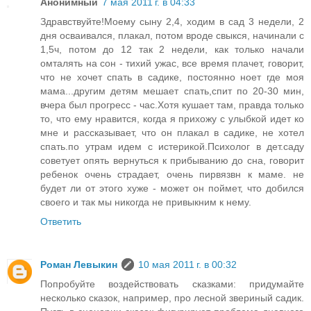
Анонимный
7 мая 2011 г. в 04:33
Здравствуйте!Моему сыну 2,4, ходим в сад 3 недели, 2
дня осваивался, плакал, потом вроде свыкся, начинали с
1,5ч, потом до 12 так 2 недели, как только начали
омталять на сон - тихий ужас, все время плачет, говорит,
что не хочет спать в садике, постоянно ноет где моя
мама...другим детям мешает спать,спит по 20-30 мин,
вчера был прогресс - час.Хотя кушает там, правда только
то, что ему нравится, когда я прихожу с улыбкой идет ко
мне и рассказывает, что он плакал в садике, не хотел
спать.по утрам идем с истерикой.Психолог в дет.саду
советует опять вернуться к прибыванию до сна, говорит
ребенок очень страдает, очень пирвязвн к маме. не
будет ли от этого хуже - может он поймет, что добился
своего и так мы никогда не привыкним к нему.
Ответить
Роман Левыкин
10 мая 2011 г. в 00:32
Попробуйте воздействовать сказками: придумайте
несколько сказок, например, про лесной звериный садик.