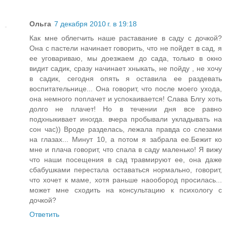
Ольга
7 декабря 2010 г. в 19:18
Как мне облегчить наше раставание в саду с дочкой?
Она с пастели начинает говорить, что не пойдет в сад, я
ее уговариваю, мы доезжаем до сада, только в окно
видит садик, сразу начинает хныкать, не пойду , не хочу
в садик, сегодня опять я оставила ее раздевать
воспитательнице... Она говорит, что после моего ухода,
она немного поплачет и успокаивается! Слава Блгу хоть
долго не плачет! Но в течении дня все равно
подхныкивает иногда. вчера пробывали укладывать на
сон час)) Вроде разделась, лежала правда со слезами
на глазах... Минут 10, а потом я забрала ее.Бежит ко
мне и плача говорит, что спала в саду маленько! Я вижу
что наши посещения в сад травмируют ее, она даже
сбабушками перестала оставаться нормально, говорит,
что хочет к маме, хотя раньше наообород просилась...
может мне сходить на консультацию к психологу с
дочкой?
Ответить