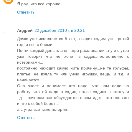
Я рад, что всё хорошо
Ответить
Андрей
22 декабря 2010 г. в 20:21
Дочке уже исполняется 5 лет, в садик ходим уже третий
год, и все с боями....
Почти каждый день плачет...при расставании...ну и с утра
уже говорит что не хочет в садик....естественно с
истериками...
постоянно находит какую нить причину...не те гольфы,
платье, не взяла ту или уную игрушку, вещь...и т.д. и
начинается....
Она знает и понимает что надо....что нам надо на
работу...что ей надо в садик, полсе садика в школу и
т.д.....вечером все обсуждается в чем идет....что одевает
и что с собой берет....
а с утра все таже история...
Ответить