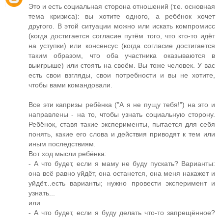
Это и есть социальная сторона отношений (т.е. основная
тема кризиса): вы хотите одного, а ребёнок хочет
другого. В этой ситуации можно или искать компромисс
(когда достигается согласие путём того, что кто-то идёт
на уступки) или консенсус (когда согласие достигается
таким образом, что оба участника оказываются в
выигрыше) или стоять на своём. Вы тоже человек. У вас
есть свои взгляды, свои потребности и вы не хотите,
чтобы вами командовали.
Все эти капризы ребёнка ("А я не пущу тебя!") на это и
направлены - на то, чтобы узнать социальную сторону.
Ребёнок, ставя такие эксперименты, пытается для себя
понять, какие его слова и действия приводят к тем или
иным последствиям.
Вот ход мысли ребёнка:
- А что будет, если я маму не буду пускать? Варианты:
она всё равно уйдёт, она останется, она меня накажет и
уйдёт...есть варианты; нужно провести эксперимент и
узнать...
или
- А что будет, если я буду делать что-то запрещённое?