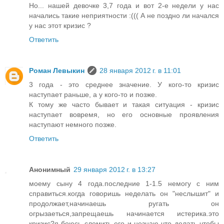
Но... нашей девочке 3,7 года и вот 2-е недели у нас
начались такие неприятности :((( А не поздно ли начался
у нас этот кризис ?
Ответить
Роман Левыкин
28 января 2012 г. в 11:01
3 года - это среднее значение. У кого-то кризис
наступает раньше, а у кого-то и позже.
К тому же часто бывает и такая ситуация - кризис
наступает вовремя, но его основные проявления
наступают немного позже.
Ответить
Анонимный
29 января 2012 г. в 13:27
моему сыну 4 года.последние 1-1.5 немогу с ним
справиться.когда говоришь неделать он "неслышит" и
продолжает,начинаешь ругать он
огрызаеться,запрещаешь начинается истерика.это
кризис?я боюсь сломить его и незнаю что делать чтобы