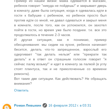
Пример из нашей жизни: мама одевается в магазин,
ребенок говорит "никуда не пойдешь!" и закрывает дверь
в комнату, даже была ситуация, когда я одевалась идти в
гости к бабушке с ребенком, но ребенок просто был
против идти со мной, не давал одеваться и закрыл меня
в комнате, после того, как он успокоился, он захотел
пойти в гости, но время уже было позднее. т.е. все это
продолжалось в течение 2-3 часов.
И другая ситуация, как я понимаю, пример
обесценивания: мы сидим на кухне, ребенок начинает
бесится, делать что-то запрещенное, взрослый его
одергивает "так делать нельзя" или "прекрати так
делать" и в ответ он страшным голосом говорит "я
сейчас палку возьму!" и идет в комнату за палкой (в углу
стоят плинтуса, так и не приколоченные со времени
ремонта).
Вот такие две ситуации. Как действовать? Не обращать
внимания?
Ответить
Роман Левыкин
16 февраля 2012 г. в 03:31