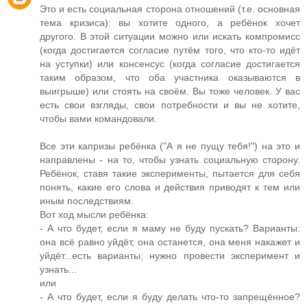
Это и есть социальная сторона отношений (т.е. основная
тема кризиса): вы хотите одного, а ребёнок хочет
другого. В этой ситуации можно или искать компромисс
(когда достигается согласие путём того, что кто-то идёт
на уступки) или консенсус (когда согласие достигается
таким образом, что оба участника оказываются в
выигрыше) или стоять на своём. Вы тоже человек. У вас
есть свои взгляды, свои потребности и вы не хотите,
чтобы вами командовали.
Все эти капризы ребёнка ("А я не пущу тебя!") на это и
направлены - на то, чтобы узнать социальную сторону.
Ребёнок, ставя такие эксперименты, пытается для себя
понять, какие его слова и действия приводят к тем или
иным последствиям.
Вот ход мысли ребёнка:
- А что будет, если я маму не буду пускать? Варианты:
она всё равно уйдёт, она останется, она меня накажет и
уйдёт...есть варианты; нужно провести эксперимент и
узнать...
или
- А что будет, если я буду делать что-то запрещённое?