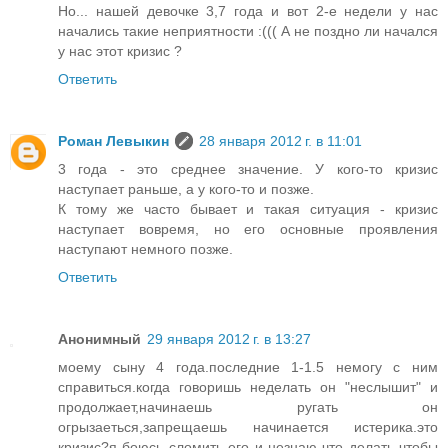
Но... нашей девочке 3,7 года и вот 2-е недели у нас
начались такие неприятности :((( А не поздно ли начался
у нас этот кризис ?
Ответить
Роман Левыкин
28 января 2012 г. в 11:01
3 года - это среднее значение. У кого-то кризис
наступает раньше, а у кого-то и позже.
К тому же часто бывает и такая ситуация - кризис
наступает вовремя, но его основные проявления
наступают немного позже.
Ответить
Анонимный
29 января 2012 г. в 13:27
моему сыну 4 года.последние 1-1.5 немогу с ним
справиться.когда говоришь неделать он "неслышит" и
продолжает,начинаешь ругать он
огрызаеться,запрещаешь начинается истерика.это
кризис?я боюсь сломить его и незнаю что делать чтобы