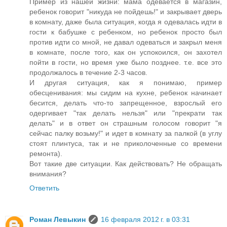
Пример из нашей жизни: мама одевается в магазин,
ребенок говорит "никуда не пойдешь!" и закрывает дверь
в комнату, даже была ситуация, когда я одевалась идти в
гости к бабушке с ребенком, но ребенок просто был
против идти со мной, не давал одеваться и закрыл меня
в комнате, после того, как он успокоился, он захотел
пойти в гости, но время уже было позднее. т.е. все это
продолжалось в течение 2-3 часов.
И другая ситуация, как я понимаю, пример
обесценивания: мы сидим на кухне, ребенок начинает
бесится, делать что-то запрещенное, взрослый его
одергивает "так делать нельзя" или "прекрати так
делать" и в ответ он страшным голосом говорит "я
сейчас палку возьму!" и идет в комнату за палкой (в углу
стоят плинтуса, так и не приколоченные со времени
ремонта).
Вот такие две ситуации. Как действовать? Не обращать
внимания?
Ответить
Роман Левыкин
16 февраля 2012 г. в 03:31