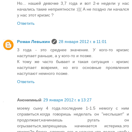
Но... нашей девочке 3,7 года и вот 2-е недели у нас
начались такие неприятности :((( А не поздно ли начался
у нас этот кризис ?
Ответить
Роман Левыкин
28 января 2012 г. в 11:01
3 года - это среднее значение. У кого-то кризис
наступает раньше, а у кого-то и позже.
К тому же часто бывает и такая ситуация - кризис
наступает вовремя, но его основные проявления
наступают немного позже.
Ответить
Анонимный
29 января 2012 г. в 13:27
моему сыну 4 года.последние 1-1.5 немогу с ним
справиться.когда говоришь неделать он "неслышит" и
продолжает,начинаешь ругать он
огрызаеться,запрещаешь начинается истерика.это
кризис?я боюсь сломить его и незнаю что делать чтобы