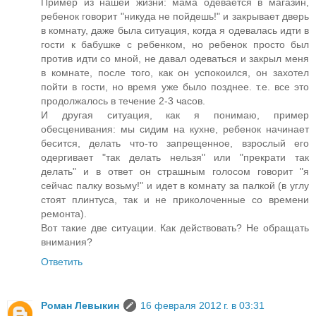
Пример из нашей жизни: мама одевается в магазин,
ребенок говорит "никуда не пойдешь!" и закрывает дверь
в комнату, даже была ситуация, когда я одевалась идти в
гости к бабушке с ребенком, но ребенок просто был
против идти со мной, не давал одеваться и закрыл меня
в комнате, после того, как он успокоился, он захотел
пойти в гости, но время уже было позднее. т.е. все это
продолжалось в течение 2-3 часов.
И другая ситуация, как я понимаю, пример
обесценивания: мы сидим на кухне, ребенок начинает
бесится, делать что-то запрещенное, взрослый его
одергивает "так делать нельзя" или "прекрати так
делать" и в ответ он страшным голосом говорит "я
сейчас палку возьму!" и идет в комнату за палкой (в углу
стоят плинтуса, так и не приколоченные со времени
ремонта).
Вот такие две ситуации. Как действовать? Не обращать
внимания?
Ответить
Роман Левыкин
16 февраля 2012 г. в 03:31