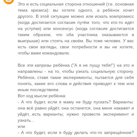
Это и есть социальная сторона отношений (т.е. основная
тема кризиса): вы хотите одного, а ребёнок хочет
другого. В этой ситуации можно или искать компромисс
(когда достигается согласие путём того, что кто-то идёт
на уступки) или консенсус (когда согласие достигается
таким образом, что оба участника оказываются в
выигрыше) или стоять на своём. Вы тоже человек. У вас
есть свои взгляды, свои потребности и вы не хотите,
чтобы вами командовали.
Все эти капризы ребёнка ("А я не пущу тебя!") на это и
направлены - на то, чтобы узнать социальную сторону.
Ребёнок, ставя такие эксперименты, пытается для себя
понять, какие его слова и действия приводят к тем или
иным последствиям.
Вот ход мысли ребёнка:
- А что будет, если я маму не буду пускать? Варианты:
она всё равно уйдёт, она останется, она меня накажет и
уйдёт...есть варианты; нужно провести эксперимент и
узнать...
или
- А что будет, если я буду делать что-то запрещённое?