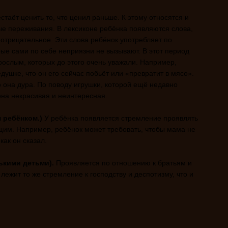
таёт ценить то, что ценил раньше. К этому относятся и
ые переживания. В лексиконе ребёнка появляются слова,
 отрицательное. Эти слова ребёнок употребляет по
ые сами по себе неприязни не вызывают. В этот период
зрослым, которых до этого очень уважали. Например,
душке, что он его сейчас побьёт или «превратит в мясо».
о она дура. По поводу игрушки, которой ещё недавно
она некрасивая и неинтересная.
 ребёнком.)
У ребёнка появляется стремление проявлять
щим. Например, ребёнок может требовать, чтобы мама не
как он сказал.
ькими детьми).
Проявляется по отношению к братьям и
 лежит то же стремление к господству и деспотизму, что и