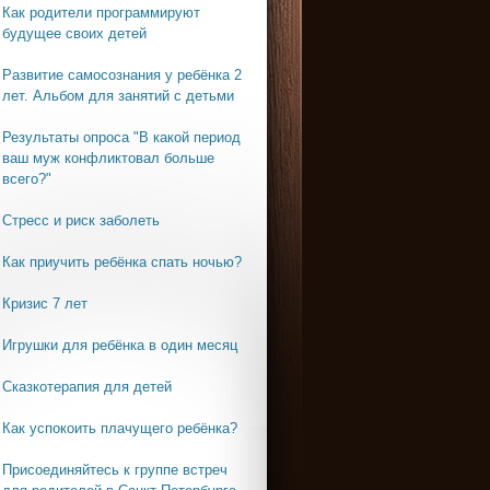
Как родители программируют
будущее своих детей
Развитие самосознания у ребёнка 2
лет. Альбом для занятий с детьми
Результаты опроса "В какой период
ваш муж конфликтовал больше
всего?"
Стресс и риск заболеть
Как приучить ребёнка спать ночью?
Кризис 7 лет
Игрушки для ребёнка в один месяц
Сказкотерапия для детей
Как успокоить плачущего ребёнка?
Присоединяйтесь к группе встреч