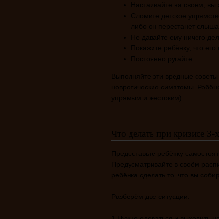
Настаивайте на своём, вы 
Сломите детское упрямство
либо он перестанет слыша
Не давайте ему ничего дел
Покажите ребёнку, что его
Постоянно ругайте
Выполняйте эти вредные советы 
невротические симптомы. Ребён
упрямым и жестоким).
Что делать при кризисе 3-х
Предоставьте ребёнку самостоят
Предусматривайте в своём расп
ребёнка сделать то, что вы соби
Разберём две ситуации:
1 Нужно одеваться и выходить н