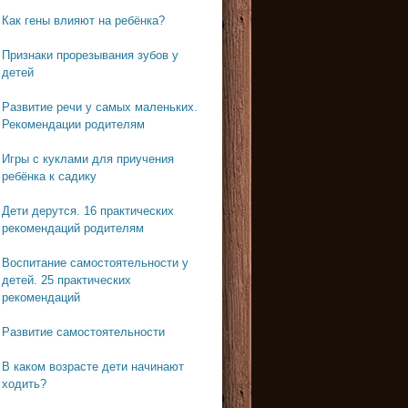
Как гены влияют на ребёнка?
Признаки прорезывания зубов у
детей
Развитие речи у самых маленьких.
Рекомендации родителям
Игры с куклами для приучения
ребёнка к садику
Дети дерутся. 16 практических
рекомендаций родителям
Воспитание самостоятельности у
детей. 25 практических
рекомендаций
Развитие самостоятельности
В каком возрасте дети начинают
ходить?