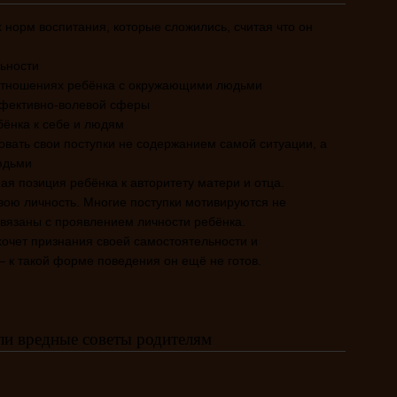
х норм воспитания, которые сложились, считая что он
ьности
отношениях ребёнка с окружающими людьми
фективно-волевой сферы
ёнка к себе и людям
овать свои поступки не содержанием самой ситуации, а
юдьми
я позиция ребёнка к авторитету матери и отца.
вою личность. Многие поступки мотивируются не
вязаны с проявлением личности ребёнка.
хочет признания своей самостоятельности и
 – к такой форме поведения он ещё не готов.
ли вредные советы родителям