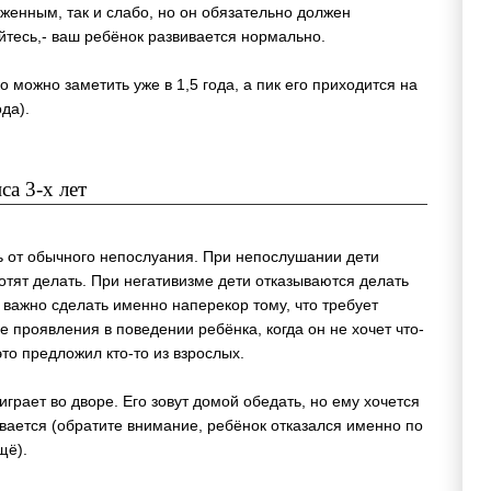
аженным, так и слабо, но он обязательно должен
уйтесь,- ваш ребёнок развивается нормально.
 можно заметить уже в 1,5 года, а пик его приходится на
ода).
а 3-х лет
ь от обычного непослуания. При непослушании дети
хотят делать. При негативизме дети отказываются делать
им важно сделать именно наперекор тому, что требует
ие проявления в поведении ребёнка, когда он не хочет что-
это предложил кто-то из взрослых.
рает во дворе. Его зовут домой обедать, но ему хочется
ывается (обратите внимание, ребёнок отказался именно по
щё).