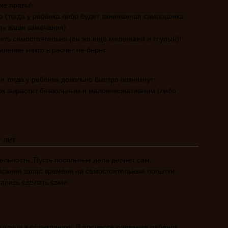
же правы!
 (тогда у ребёнка либо будет заниженная самооценка,
ть ваши замечания)
ать самостоятельно (он же ещё маленький и глупый)!
 мнение никто в расчёт не берёт
и тогда у ребёнка довольно быстро возникнут
ок вырастит безвольным и малоинициативным (либо
 лет
ельность. Пусть посильные дела делает сам.
исании запас времени на самостоятельные попытки
рались сделать сами.
а улицу в поликлинику. В процессе одевания ребёнок