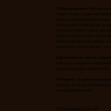
5 Обесценивание.
Ребёнок перес
люди, и вещи, и даже собственн
которые обозначают всё плохое,
отношению к таким вещам, котор
дети могут начать грубить тем в
ребёнок может сказать своему де
Маме ребёнок может сказать, чт
восхищался, может сказать, что 
6 Деспотизм (в семьях с одним
власть по отношению к окружаю
ходила на улицу, а сидела дома, 
7 Ревность (в семьях с нескол
сёстрам. В основе этой ревности
в предыдущем пункте.
Суть кризиса 3-х лет