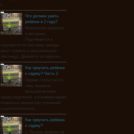
к...
Что должен уметь
ребёнок в 2 года?
Физическое развитие
и моторика
Поднимается и
спускается по лестнице (иногда
могут освоить и вертикальную
лестницу). Держится за поручен...
Как приучить ребёнка
к садику? Часть 2
Первая статья на эту
тему вызвала
большой интерес
среди родителей, а в комментариях
появилось множество уточнений
и дополнительных...
Как приучить ребёнка
к садику?
1. Почему ребёнок не