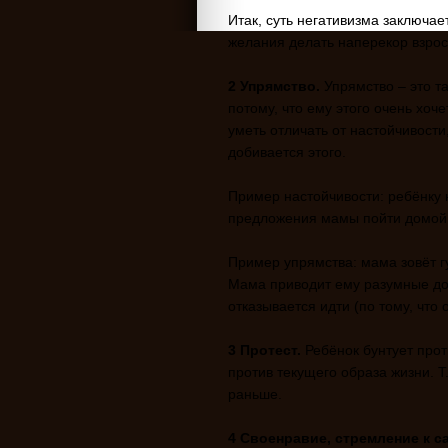
Итак, суть негативизма заключае
желания делать наперекор взрос
2 Упрямство.
Упрямство – это та
потому, что ему этого очень хоче
уметь отличать от настойчивости
добивается этого.
Пример настойчивости: ребёнку н
предложения мамы пойти домой
Пример упрямства: мама зовёт г
Мама приводит ему разумные дов
отказывается идти (по тому, что 
3 Протест.
Ребёнок бунтует прот
против текущего образа жизни. Т.
раньше.
4 Своенравие, стремление к с