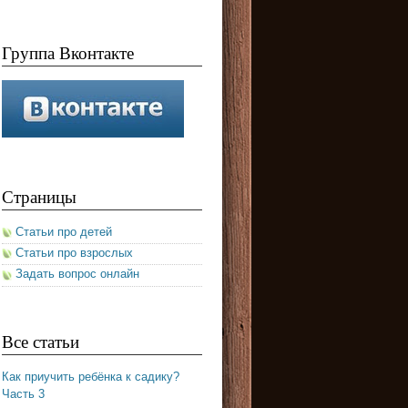
Группа Вконтакте
Страницы
Статьи про детей
Статьи про взрослых
Задать вопрос онлайн
Все статьи
Как приучить ребёнка к садику?
Часть 3