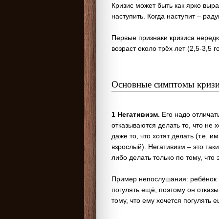
Кризис может быть как ярко выр
наступить. Когда наступит – рад
Первые признаки кризиса нередко
возраст около трёх лет (2,5-3,5 г
Основные симптомы кризис
1 Негативизм.
Его надо отличат
отказываются делать то, что не 
даже то, что хотят делать (т.е. 
взрослый). Негативизм – это так
либо делать только по тому, что 
Пример непослушания: ребёнок иг
погулять ещё, поэтому он отказ
тому, что ему хочется погулять е