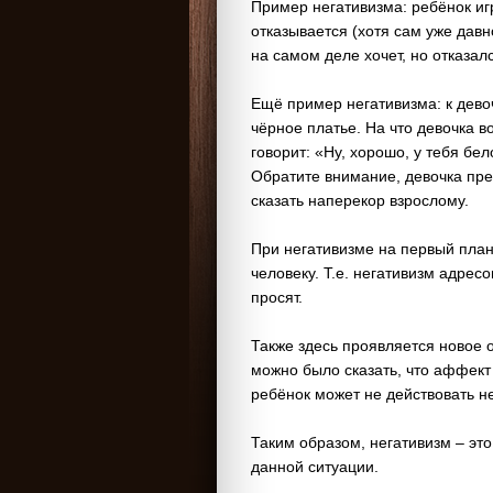
Пример негативизма: ребёнок игр
отказывается (хотя сам уже давно 
на самом деле хочет, но отказалс
Ещё пример негативизма: к девоч
чёрное платье. На что девочка в
говорит: «Ну, хорошо, у тебя бе
Обратите внимание, девочка пре
сказать наперекор взрослому.
При негативизме на первый план
человеку. Т.е. негативизм адресо
просят.
Также здесь проявляется новое 
можно было сказать, что аффект 
ребёнок может не действовать 
Таким образом, негативизм – это
данной ситуации.