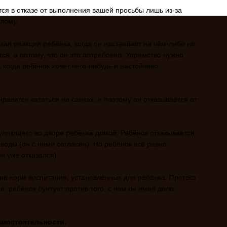
тся в отказе от выполнения вашей просьбы лишь из-за
лому.
кая реакция ребёнка, когда он настаивает на чём-либо не
тся, а потому, что он это потребовал. Упрямство нужно
, когда ребёнок хочет чего-нибудь и настойчиво
равится кататься на санках, и поэтому он отказывается от
.
уляющего во дворе ребёнка домой. Ребёнок отказывается.
оды (он с ними согласен). Но ребёнок всё равно
он уже отказался).
ив норм воспитания, установленных для ребёнка. Протест
е. ребёнок бунтует против того, с чем он имел дело
амостоятельности.