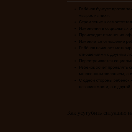
Ребёнок бунтует против те
«вырос из них».
Стремление к самостоятел
Изменения в социальных 
Происходят изменения аф
Изменяется отношение реб
Ребёнок начинает мотивир
отношениями с другими л
Перестраивается социальна
Ребёнок хочет проявлять с
мгновенным желанием, а с
С одной стороны ребёнок 
независимости, а с другой
Как усугубить ситуацию и