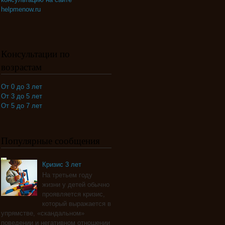
helpmenow.ru
Консультации по
возрастам
От 0 до 3 лет
От 3 до 5 лет
От 5 до 7 лет
Популярные сообщения
Кризис 3 лет
На третьем году
жизни у детей обычно
проявляется кризис,
который выражается в
упрямстве, «скандальном»
поведении и негативном отношении