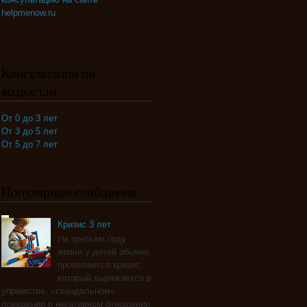
helpmenow.ru
Консультации по
возрастам
От 0 до 3 лет
От 3 до 5 лет
От 5 до 7 лет
Популярные сообщения
Кризис 3 лет
На третьем году
жизни у детей обычно
проявляется кризис,
который выражается в
упрямстве, «скандальном»
поведении и негативном отношении