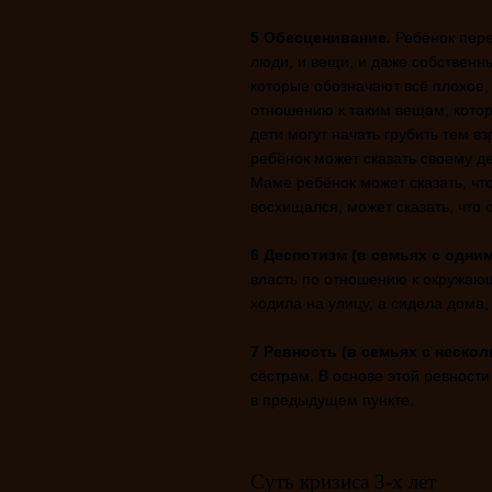
5 Обесценивание.
Ребёнок перес
люди, и вещи, и даже собственн
которые обозначают всё плохое,
отношению к таким вещам, котор
дети могут начать грубить тем в
ребёнок может сказать своему де
Маме ребёнок может сказать, чт
восхищался, может сказать, что 
6 Деспотизм (в семьях с одним
власть по отношению к окружаю
ходила на улицу, а сидела дома, 
7 Ревность (в семьях с нескол
сёстрам. В основе этой ревности
в предыдущем пункте.
Суть кризиса 3-х лет