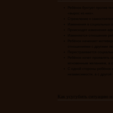
Ребёнок бунтует против те
«вырос из них».
Стремление к самостоятел
Изменения в социальных 
Происходят изменения аф
Изменяется отношение реб
Ребёнок начинает мотивир
отношениями с другими л
Перестраивается социальна
Ребёнок хочет проявлять с
мгновенным желанием, а с
С одной стороны ребёнок 
независимости, а с другой
Как усугубить ситуацию и