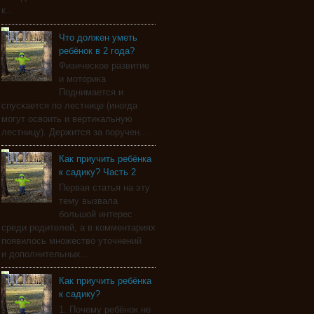
к...
Что должен уметь
ребёнок в 2 года?
Физическое развитие
и моторика
Поднимается и
спускается по лестнице (иногда
могут освоить и вертикальную
лестницу). Держится за поручен...
Как приучить ребёнка
к садику? Часть 2
Первая статья на эту
тему вызвала
большой интерес
среди родителей, а в комментариях
появилось множество уточнений
и дополнительных...
Как приучить ребёнка
к садику?
1. Почему ребёнок не