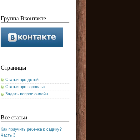
Группа Вконтакте
Страницы
Статьи про детей
Статьи про взрослых
Задать вопрос онлайн
Все статьи
Как приучить ребёнка к садику?
Часть 3