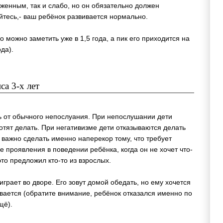
аженным, так и слабо, но он обязательно должен
уйтесь,- ваш ребёнок развивается нормально.
 можно заметить уже в 1,5 года, а пик его приходится на
ода).
а 3-х лет
ь от обычного непослуания. При непослушании дети
хотят делать. При негативизме дети отказываются делать
им важно сделать именно наперекор тому, что требует
ие проявления в поведении ребёнка, когда он не хочет что-
это предложил кто-то из взрослых.
рает во дворе. Его зовут домой обедать, но ему хочется
ывается (обратите внимание, ребёнок отказался именно по
щё).