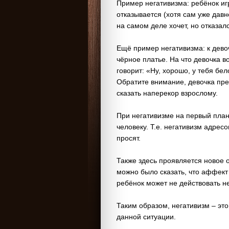
Пример негативизма: ребёнок игр
отказывается (хотя сам уже давно 
на самом деле хочет, но отказалс
Ещё пример негативизма: к девоч
чёрное платье. На что девочка в
говорит: «Ну, хорошо, у тебя бе
Обратите внимание, девочка пре
сказать наперекор взрослому.
При негативизме на первый план
человеку. Т.е. негативизм адресо
просят.
Также здесь проявляется новое 
можно было сказать, что аффект 
ребёнок может не действовать 
Таким образом, негативизм – это
данной ситуации.