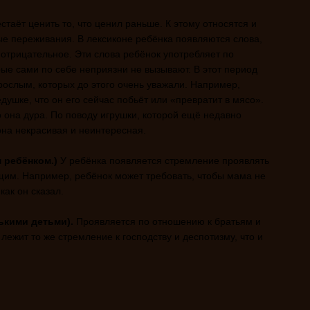
таёт ценить то, что ценил раньше. К этому относятся и
ые переживания. В лексиконе ребёнка появляются слова,
 отрицательное. Эти слова ребёнок употребляет по
ые сами по себе неприязни не вызывают. В этот период
зрослым, которых до этого очень уважали. Например,
душке, что он его сейчас побьёт или «превратит в мясо».
о она дура. По поводу игрушки, которой ещё недавно
она некрасивая и неинтересная.
 ребёнком.)
У ребёнка появляется стремление проявлять
щим. Например, ребёнок может требовать, чтобы мама не
как он сказал.
ькими детьми).
Проявляется по отношению к братьям и
 лежит то же стремление к господству и деспотизму, что и