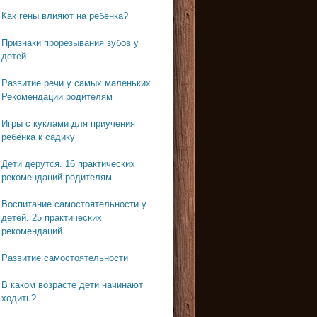
Как гены влияют на ребёнка?
Признаки прорезывания зубов у
детей
Развитие речи у самых маленьких.
Рекомендации родителям
Игры с куклами для приучения
ребёнка к садику
Дети дерутся. 16 практических
рекомендаций родителям
Воспитание самостоятельности у
детей. 25 практических
рекомендаций
Развитие самостоятельности
В каком возрасте дети начинают
ходить?