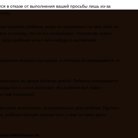
тся в отказе от выполнения вашей просьбы лишь из-за
лому.
кая реакция ребёнка, когда он настаивает на чём-либо не
тся, а потому, что он это потребовал. Упрямство нужно
, когда ребёнок хочет чего-нибудь и настойчиво
равится кататься на санках, и поэтому он отказывается от
.
уляющего во дворе ребёнка домой. Ребёнок отказывается.
оды (он с ними согласен). Но ребёнок всё равно
он уже отказался).
ив норм воспитания, установленных для ребёнка. Протест
е. ребёнок бунтует против того, с чем он имел дело
амостоятельности.