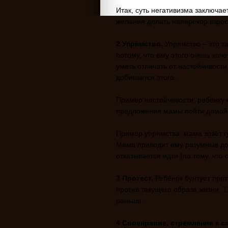
Итак, суть негативизма заключае
желания делать наперекор взрос
2 Упрямство.
Упрямство – это та
потому, что ему этого очень хоче
уметь отличать от настойчивости
добивается этого.
Пример настойчивости: ребёнку н
предложения мамы пойти домой
Пример упрямства: мама зовёт г
Мама приводит ему разумные дов
отказывается идти (по тому, что 
3 Протест.
Ребёнок бунтует прот
против текущего образа жизни. Т.
раньше.
4 Своенравие, стремление к с