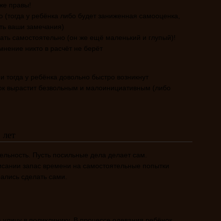
же правы!
 (тогда у ребёнка либо будет заниженная самооценка,
ть ваши замечания)
ать самостоятельно (он же ещё маленький и глупый)!
 мнение никто в расчёт не берёт
и тогда у ребёнка довольно быстро возникнут
ок вырастит безвольным и малоинициативным (либо
 лет
ельность. Пусть посильные дела делает сам.
исании запас времени на самостоятельные попытки
рались сделать сами.
а улицу в поликлинику. В процессе одевания ребёнок