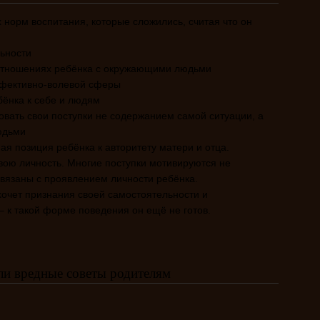
х норм воспитания, которые сложились, считая что он
ьности
отношениях ребёнка с окружающими людьми
фективно-волевой сферы
ёнка к себе и людям
овать свои поступки не содержанием самой ситуации, а
юдьми
я позиция ребёнка к авторитету матери и отца.
вою личность. Многие поступки мотивируются не
вязаны с проявлением личности ребёнка.
хочет признания своей самостоятельности и
 – к такой форме поведения он ещё не готов.
ли вредные советы родителям