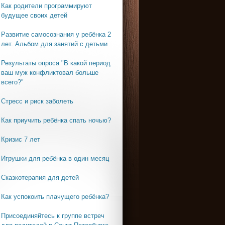
Как родители программируют
будущее своих детей
Развитие самосознания у ребёнка 2
лет. Альбом для занятий с детьми
Результаты опроса "В какой период
ваш муж конфликтовал больше
всего?"
Стресс и риск заболеть
Как приучить ребёнка спать ночью?
Кризис 7 лет
Игрушки для ребёнка в один месяц
Сказкотерапия для детей
Как успокоить плачущего ребёнка?
Присоединяйтесь к группе встреч