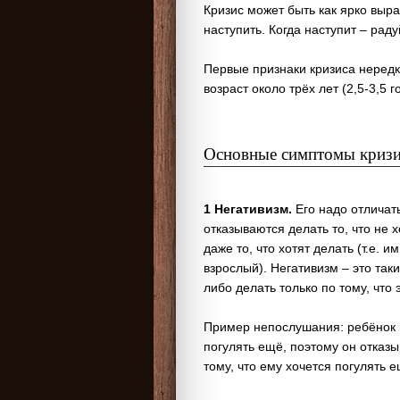
Кризис может быть как ярко выр
наступить. Когда наступит – рад
Первые признаки кризиса нередко
возраст около трёх лет (2,5-3,5 г
Основные симптомы кризис
1 Негативизм.
Его надо отличат
отказываются делать то, что не 
даже то, что хотят делать (т.е. 
взрослый). Негативизм – это так
либо делать только по тому, что 
Пример непослушания: ребёнок иг
погулять ещё, поэтому он отказ
тому, что ему хочется погулять е