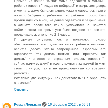
Пример из нашей жизни: мама одевается в магазин,
ребенок говорит "никуда не пойдешь!" и закрывает дверь
в комнату, даже была ситуация, когда я одевалась идти в
гости к бабушке с ребенком, но ребенок просто был
против идти со мной, не давал одеваться и закрыл меня
в комнате, после того, как он успокоился, он захотел
пойти в гости, но время уже было позднее. т.е. все это
продолжалось в течение 2-3 часов.
И другая ситуация, как я понимаю, пример
обесценивания: мы сидим на кухне, ребенок начинает
бесится, делать что-то запрещенное, взрослый его
одергивает "так делать нельзя" или "прекрати так
делать" и в ответ он страшным голосом говорит "я
сейчас палку возьму!" и идет в комнату за палкой (в углу
стоят плинтуса, так и не приколоченные со времени
ремонта).
Вот такие две ситуации. Как действовать? Не обращать
внимания?
Ответить
Роман Левыкин
16 февраля 2012 г. в 03:31