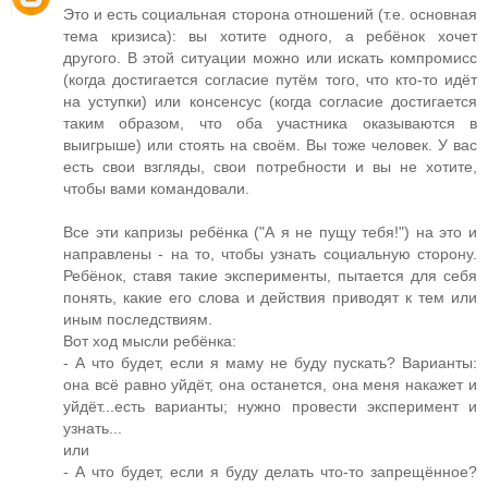
Это и есть социальная сторона отношений (т.е. основная
тема кризиса): вы хотите одного, а ребёнок хочет
другого. В этой ситуации можно или искать компромисс
(когда достигается согласие путём того, что кто-то идёт
на уступки) или консенсус (когда согласие достигается
таким образом, что оба участника оказываются в
выигрыше) или стоять на своём. Вы тоже человек. У вас
есть свои взгляды, свои потребности и вы не хотите,
чтобы вами командовали.
Все эти капризы ребёнка ("А я не пущу тебя!") на это и
направлены - на то, чтобы узнать социальную сторону.
Ребёнок, ставя такие эксперименты, пытается для себя
понять, какие его слова и действия приводят к тем или
иным последствиям.
Вот ход мысли ребёнка:
- А что будет, если я маму не буду пускать? Варианты:
она всё равно уйдёт, она останется, она меня накажет и
уйдёт...есть варианты; нужно провести эксперимент и
узнать...
или
- А что будет, если я буду делать что-то запрещённое?