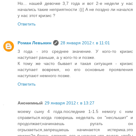
Но... нашей девочке 3,7 года и вот 2-е недели у нас
начались такие неприятности :((( А не поздно ли начался
у нас этот кризис ?
Ответить
Роман Левыкин
28 января 2012 г. в 11:01
3 года - это среднее значение. У кого-то кризис
наступает раньше, а у кого-то и позже.
К тому же часто бывает и такая ситуация - кризис
наступает вовремя, но его основные проявления
наступают немного позже.
Ответить
Анонимный
29 января 2012 г. в 13:27
моему сыну 4 года.последние 1-1.5 немогу с ним
справиться.когда говоришь неделать он "неслышит" и
продолжает,начинаешь ругать он
огрызаеться,запрещаешь начинается истерика.это
кризис?я боюсь сломить его и незнаю что делать чтобы