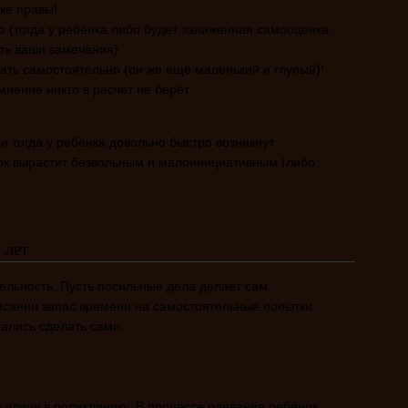
же правы!
 (тогда у ребёнка либо будет заниженная самооценка,
ть ваши замечания)
ать самостоятельно (он же ещё маленький и глупый)!
 мнение никто в расчёт не берёт
и тогда у ребёнка довольно быстро возникнут
ок вырастит безвольным и малоинициативным (либо
 лет
ельность. Пусть посильные дела делает сам.
исании запас времени на самостоятельные попытки
рались сделать сами.
а улицу в поликлинику. В процессе одевания ребёнок