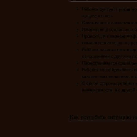
Ребёнок бунтует против те
«вырос из них».
Стремление к самостоятел
Изменения в социальных 
Происходят изменения аф
Изменяется отношение реб
Ребёнок начинает мотивир
отношениями с другими л
Перестраивается социальна
Ребёнок хочет проявлять с
мгновенным желанием, а с
С одной стороны ребёнок 
независимости, а с другой
Как усугубить ситуацию и