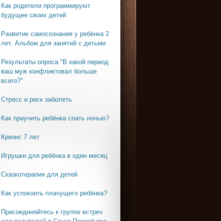
Как родители программируют
будущее своих детей
Развитие самосознания у ребёнка 2
лет. Альбом для занятий с детьми
Результаты опроса "В какой период
ваш муж конфликтовал больше
всего?"
Стресс и риск заболеть
Как приучить ребёнка спать ночью?
Кризис 7 лет
Игрушки для ребёнка в один месяц
Сказкотерапия для детей
Как успокоить плачущего ребёнка?
Присоединяйтесь к группе встреч