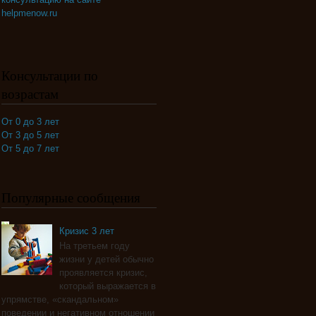
helpmenow.ru
Консультации по
возрастам
От 0 до 3 лет
От 3 до 5 лет
От 5 до 7 лет
Популярные сообщения
Кризис 3 лет
На третьем году
жизни у детей обычно
проявляется кризис,
который выражается в
упрямстве, «скандальном»
поведении и негативном отношении