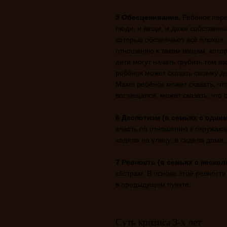
5 Обесценивание.
Ребёнок перес
люди, и вещи, и даже собственн
которые обозначают всё плохое,
отношению к таким вещам, котор
дети могут начать грубить тем в
ребёнок может сказать своему де
Маме ребёнок может сказать, чт
восхищался, может сказать, что 
6 Деспотизм (в семьях с одним
власть по отношению к окружаю
ходила на улицу, а сидела дома, 
7 Ревность (в семьях с нескол
сёстрам. В основе этой ревности
в предыдущем пункте.
Суть кризиса 3-х лет