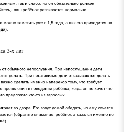
аженным, так и слабо, но он обязательно должен
уйтесь,- ваш ребёнок развивается нормально.
 можно заметить уже в 1,5 года, а пик его приходится на
ода).
а 3-х лет
ь от обычного непослуания. При непослушании дети
хотят делать. При негативизме дети отказываются делать
им важно сделать именно наперекор тому, что требует
ие проявления в поведении ребёнка, когда он не хочет что-
это предложил кто-то из взрослых.
рает во дворе. Его зовут домой обедать, но ему хочется
ывается (обратите внимание, ребёнок отказался именно по
щё).