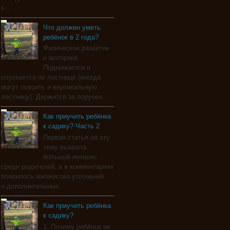
к...
Что должен уметь
ребёнок в 2 года?
Физическое развитие
и моторика
Поднимается и
спускается по лестнице (иногда
могут освоить и вертикальную
лестницу). Держится за поручен...
Как приучить ребёнка
к садику? Часть 2
Первая статья на эту
тему вызвала
большой интерес
среди родителей, а в комментариях
появилось множество уточнений
и дополнительных...
Как приучить ребёнка
к садику?
1. Почему ребёнок не