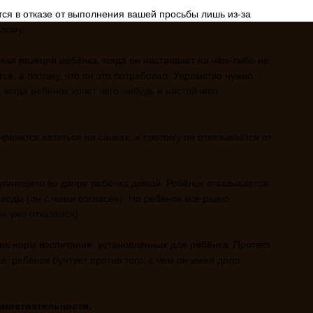
тся в отказе от выполнения вашей просьбы лишь из-за
лому.
кая реакция ребёнка, когда он настаивает на чём-либо не
тся, а потому, что он это потребовал. Упрямство нужно
, когда ребёнок хочет чего-нибудь и настойчиво
равится кататься на санках, и поэтому он отказывается от
.
уляющего во дворе ребёнка домой. Ребёнок отказывается.
оды (он с ними согласен). Но ребёнок всё равно
он уже отказался).
ив норм воспитания, установленных для ребёнка. Протест
е. ребёнок бунтует против того, с чем он имел дело
амостоятельности.