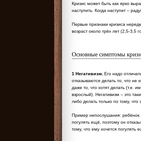
Кризис может быть как ярко выр
наступить. Когда наступит – рад
Первые признаки кризиса нередко
возраст около трёх лет (2,5-3,5 г
Основные симптомы кризис
1 Негативизм.
Его надо отличат
отказываются делать то, что не 
даже то, что хотят делать (т.е. 
взрослый). Негативизм – это так
либо делать только по тому, что 
Пример непослушания: ребёнок иг
погулять ещё, поэтому он отказ
тому, что ему хочется погулять е