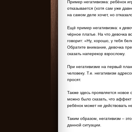
Пример негативизма: ребёнок игр
отказывается (хотя сам уже давно 
на самом деле хочет, но отказалс
Ещё пример негативизма: к девоч
чёрное платье. На что девочка в
говорит: «Ну, хорошо, у тебя бе
Обратите внимание, девочка пре
сказать наперекор взрослому.
При негативизме на первый план
человеку. Т.е. негативизм адресо
просят.
Также здесь проявляется новое 
можно было сказать, что аффект 
ребёнок может не действовать 
Таким образом, негативизм – это
данной ситуации.