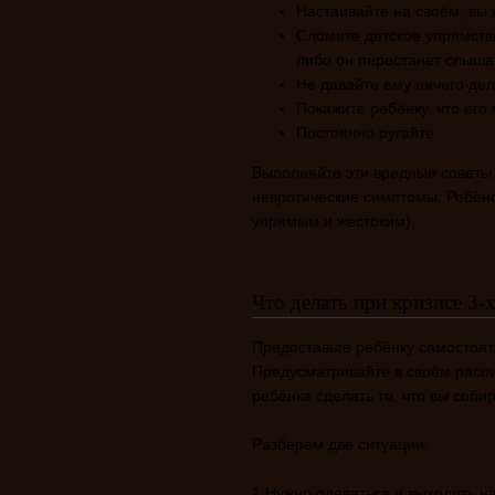
Настаивайте на своём, вы 
Сломите детское упрямство
либо он перестанет слыша
Не давайте ему ничего дел
Покажите ребёнку, что его
Постоянно ругайте
Выполняйте эти вредные советы 
невротические симптомы. Ребён
упрямым и жестоким).
Что делать при кризисе 3-х
Предоставьте ребёнку самостоят
Предусматривайте в своём расп
ребёнка сделать то, что вы соби
Разберём две ситуации:
1 Нужно одеваться и выходить н