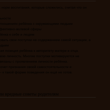
х норм воспитания, которые сложились, считая что он
ьности
отношениях ребёнка с окружающими людьми
фективно-волевой сферы
ёнка к себе и людям
овать свои поступки не содержанием самой ситуации, а
юдьми
я позиция ребёнка к авторитету матери и отца.
вою личность. Многие поступки мотивируются не
вязаны с проявлением личности ребёнка.
хочет признания своей самостоятельности и
 – к такой форме поведения он ещё не готов.
ли вредные советы родителям