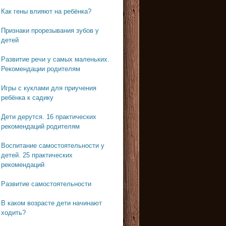
Как гены влияют на ребёнка?
Признаки прорезывания зубов у
детей
Развитие речи у самых маленьких.
Рекомендации родителям
Игры с куклами для приучения
ребёнка к садику
Дети дерутся. 16 практических
рекомендаций родителям
Воспитание самостоятельности у
детей. 25 практических
рекомендаций
Развитие самостоятельности
В каком возрасте дети начинают
ходить?