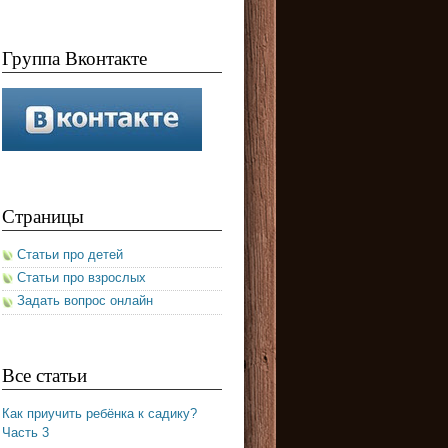
Группа Вконтакте
Страницы
Статьи про детей
Статьи про взрослых
Задать вопрос онлайн
Все статьи
Как приучить ребёнка к садику?
Часть 3