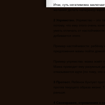
Итак, суть негативизма заключае
желания делать наперекор взрос
2 Упрямство.
Упрямство – это та
потому, что ему этого очень хоче
уметь отличать от настойчивости
добивается этого.
Пример настойчивости: ребёнку н
предложения мамы пойти домой
Пример упрямства: мама зовёт г
Мама приводит ему разумные дов
отказывается идти (по тому, что 
3 Протест.
Ребёнок бунтует прот
против текущего образа жизни. Т.
раньше.
4 Своенравие, стремление к с