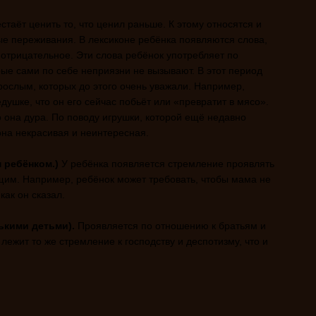
таёт ценить то, что ценил раньше. К этому относятся и
ые переживания. В лексиконе ребёнка появляются слова,
 отрицательное. Эти слова ребёнок употребляет по
ые сами по себе неприязни не вызывают. В этот период
зрослым, которых до этого очень уважали. Например,
душке, что он его сейчас побьёт или «превратит в мясо».
о она дура. По поводу игрушки, которой ещё недавно
она некрасивая и неинтересная.
 ребёнком.)
У ребёнка появляется стремление проявлять
щим. Например, ребёнок может требовать, чтобы мама не
как он сказал.
ькими детьми).
Проявляется по отношению к братьям и
 лежит то же стремление к господству и деспотизму, что и