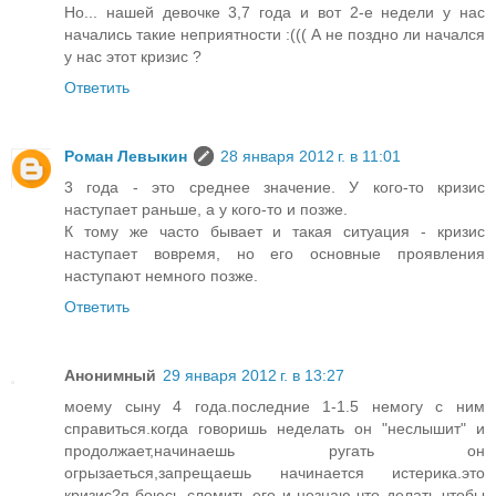
Но... нашей девочке 3,7 года и вот 2-е недели у нас
начались такие неприятности :((( А не поздно ли начался
у нас этот кризис ?
Ответить
Роман Левыкин
28 января 2012 г. в 11:01
3 года - это среднее значение. У кого-то кризис
наступает раньше, а у кого-то и позже.
К тому же часто бывает и такая ситуация - кризис
наступает вовремя, но его основные проявления
наступают немного позже.
Ответить
Анонимный
29 января 2012 г. в 13:27
моему сыну 4 года.последние 1-1.5 немогу с ним
справиться.когда говоришь неделать он "неслышит" и
продолжает,начинаешь ругать он
огрызаеться,запрещаешь начинается истерика.это
кризис?я боюсь сломить его и незнаю что делать чтобы