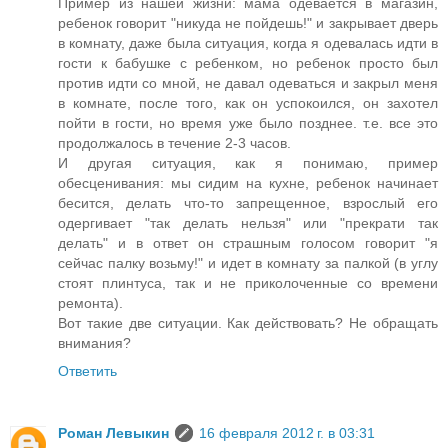
Пример из нашей жизни: мама одевается в магазин,
ребенок говорит "никуда не пойдешь!" и закрывает дверь
в комнату, даже была ситуация, когда я одевалась идти в
гости к бабушке с ребенком, но ребенок просто был
против идти со мной, не давал одеваться и закрыл меня
в комнате, после того, как он успокоился, он захотел
пойти в гости, но время уже было позднее. т.е. все это
продолжалось в течение 2-3 часов.
И другая ситуация, как я понимаю, пример
обесценивания: мы сидим на кухне, ребенок начинает
бесится, делать что-то запрещенное, взрослый его
одергивает "так делать нельзя" или "прекрати так
делать" и в ответ он страшным голосом говорит "я
сейчас палку возьму!" и идет в комнату за палкой (в углу
стоят плинтуса, так и не приколоченные со времени
ремонта).
Вот такие две ситуации. Как действовать? Не обращать
внимания?
Ответить
Роман Левыкин
16 февраля 2012 г. в 03:31