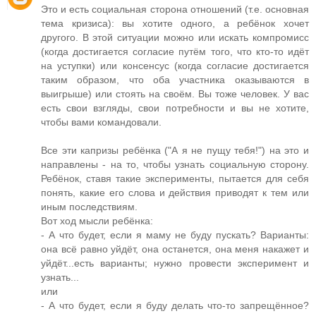
Это и есть социальная сторона отношений (т.е. основная
тема кризиса): вы хотите одного, а ребёнок хочет
другого. В этой ситуации можно или искать компромисс
(когда достигается согласие путём того, что кто-то идёт
на уступки) или консенсус (когда согласие достигается
таким образом, что оба участника оказываются в
выигрыше) или стоять на своём. Вы тоже человек. У вас
есть свои взгляды, свои потребности и вы не хотите,
чтобы вами командовали.
Все эти капризы ребёнка ("А я не пущу тебя!") на это и
направлены - на то, чтобы узнать социальную сторону.
Ребёнок, ставя такие эксперименты, пытается для себя
понять, какие его слова и действия приводят к тем или
иным последствиям.
Вот ход мысли ребёнка:
- А что будет, если я маму не буду пускать? Варианты:
она всё равно уйдёт, она останется, она меня накажет и
уйдёт...есть варианты; нужно провести эксперимент и
узнать...
или
- А что будет, если я буду делать что-то запрещённое?