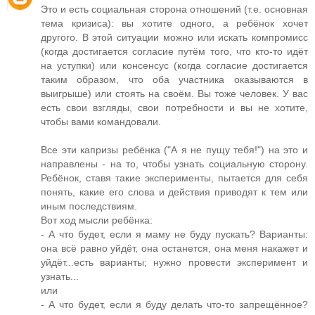
Это и есть социальная сторона отношений (т.е. основная
тема кризиса): вы хотите одного, а ребёнок хочет
другого. В этой ситуации можно или искать компромисс
(когда достигается согласие путём того, что кто-то идёт
на уступки) или консенсус (когда согласие достигается
таким образом, что оба участника оказываются в
выигрыше) или стоять на своём. Вы тоже человек. У вас
есть свои взгляды, свои потребности и вы не хотите,
чтобы вами командовали.
Все эти капризы ребёнка ("А я не пущу тебя!") на это и
направлены - на то, чтобы узнать социальную сторону.
Ребёнок, ставя такие эксперименты, пытается для себя
понять, какие его слова и действия приводят к тем или
иным последствиям.
Вот ход мысли ребёнка:
- А что будет, если я маму не буду пускать? Варианты:
она всё равно уйдёт, она останется, она меня накажет и
уйдёт...есть варианты; нужно провести эксперимент и
узнать...
или
- А что будет, если я буду делать что-то запрещённое?