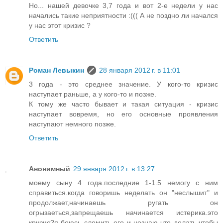
Но... нашей девочке 3,7 года и вот 2-е недели у нас
начались такие неприятности :((( А не поздно ли начался
у нас этот кризис ?
Ответить
Роман Левыкин
28 января 2012 г. в 11:01
3 года - это среднее значение. У кого-то кризис
наступает раньше, а у кого-то и позже.
К тому же часто бывает и такая ситуация - кризис
наступает вовремя, но его основные проявления
наступают немного позже.
Ответить
Анонимный
29 января 2012 г. в 13:27
моему сыну 4 года.последние 1-1.5 немогу с ним
справиться.когда говоришь неделать он "неслышит" и
продолжает,начинаешь ругать он
огрызаеться,запрещаешь начинается истерика.это
кризис?я боюсь сломить его и незнаю что делать чтобы