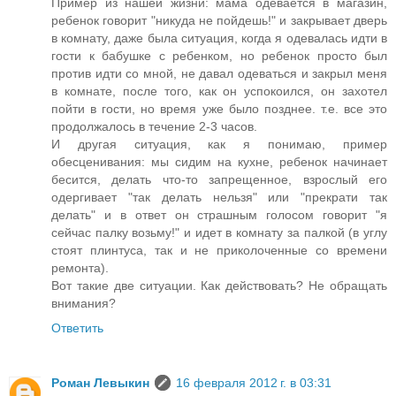
Пример из нашей жизни: мама одевается в магазин,
ребенок говорит "никуда не пойдешь!" и закрывает дверь
в комнату, даже была ситуация, когда я одевалась идти в
гости к бабушке с ребенком, но ребенок просто был
против идти со мной, не давал одеваться и закрыл меня
в комнате, после того, как он успокоился, он захотел
пойти в гости, но время уже было позднее. т.е. все это
продолжалось в течение 2-3 часов.
И другая ситуация, как я понимаю, пример
обесценивания: мы сидим на кухне, ребенок начинает
бесится, делать что-то запрещенное, взрослый его
одергивает "так делать нельзя" или "прекрати так
делать" и в ответ он страшным голосом говорит "я
сейчас палку возьму!" и идет в комнату за палкой (в углу
стоят плинтуса, так и не приколоченные со времени
ремонта).
Вот такие две ситуации. Как действовать? Не обращать
внимания?
Ответить
Роман Левыкин
16 февраля 2012 г. в 03:31